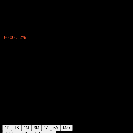
Limited
€0,121000
8
-€0,00
-3,2%
Tuesday 06:00
1D
1S
1M
3M
1A
5A
Máx