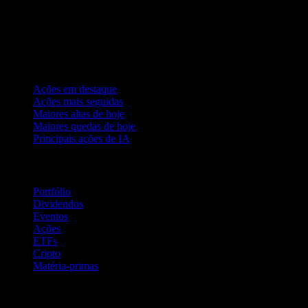
Coleções
Ações em destaque
Ações mais seguidas
Maiores altas de hoje
Maiores quedas de hoje
Principais ações de IA
Recursos
Portfólio
Dividendos
Eventos
Ações
ETFs
Cripto
Matéria-primas
company