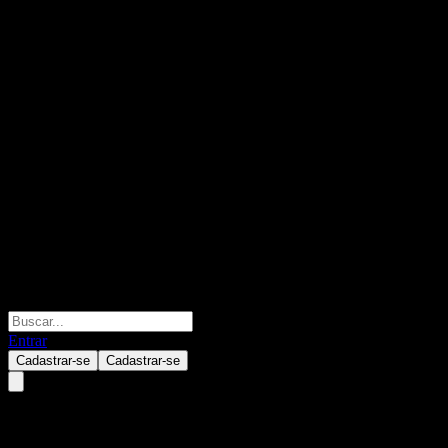
Entrar
Cadastrar-se
Cadastrar-se
China Energy Engineering