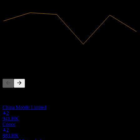
2024
2025
54,52B
Receita
715,63M
Lucro líquido
As pessoas também seguem
Esta lista é baseada nas listas de favoritos dos usuários do Stock
Events que seguem 2E5.MU. Não é uma recomendação de
investimento.
China Mobile Limited
2
941.HK
Cnooc
2
883.HK