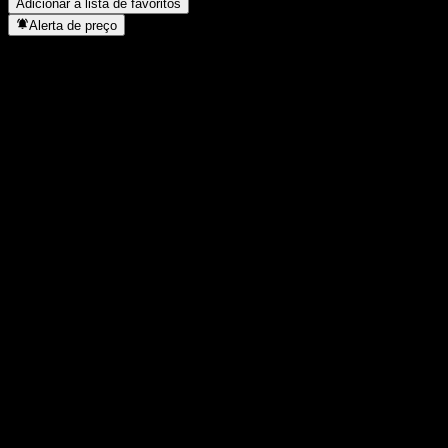
Adicionar à lista de favoritos
Alerta de preço
Estatísticas
Máxima do dia
0,121
Mínima do dia
0,121
Máxima 52S
0,162
Mín 52S
0,12
Volume
-
Vol. médio
-
Cap. de mercado
5,35B
P/L
-
Rendimento de dividendos
3,32%
Dividendo