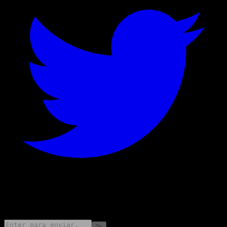
©
2026
Stock Events GmbH