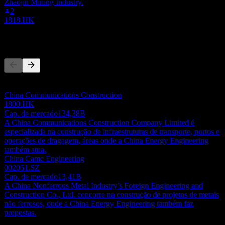
Zhaojin Mining Industry.
2
1818.HK
Concorrentes
Esta lista é uma análise baseada em eventos recentes do mercado.
Não é uma recomendação de investimento.
China Communications Construction
1800.HK
Cap. de mercado
134,38B
A China Communications Construction Company Limited é
especializada na construção de infraestruturas de transporte, portos e
operações de dragagem, áreas onde a China Energy Engineering
também atua.
China Camc Engineering
002051.SZ
Cap. de mercado
13,41B
A China Nonferrous Metal Industry’s Foreign Engineering and
Construction Co., Ltd. concorre na construção de projetos de metais
não ferrosos, onde a China Energy Engineering também faz
propostas.