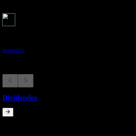
Próximos
Resultados financeiros
26
AUG
Shenzhen UUGreenPower.
301590.SZ
Dividendos
0
%
Rendimento de dividendos
Jul 25
¥1,20