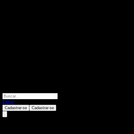
Entrar
Cadastrar-se
Cadastrar-se
Shenzhen UUGreenPower.