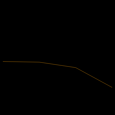
N/D
LPA real
N/D
Financeiros
8,15%
Margem de lucro
Lucrativa
2022
2023
2024
2025
1,32B
Receita
107,22M
Lucro líquido
Concorrentes