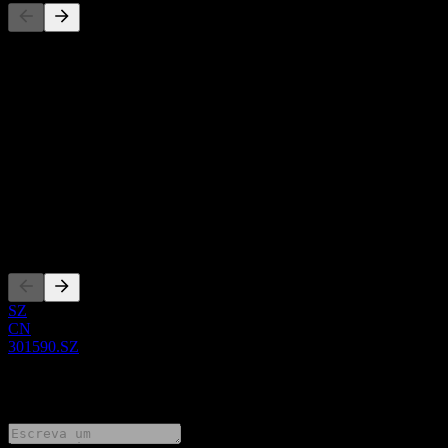
Esta lista é uma análise baseada em eventos recentes do mercado.
Não é uma recomendação de investimento.
Sobre
Show more...
CEO
ISIN
CNE100006YK1
Listagens
SZ
CN
301590.SZ
0 Comments