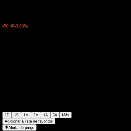
¥75,52
0
-¥0,48
-0,63%
07:04 Hoje
1D
1S
1M
3M
1A
5A
Máx
Adicionar à lista de favoritos
Alerta de preço