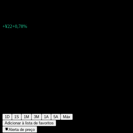
¥2.860
10
+¥22
+0,78%
06:30 Hoje
1D
1S
1M
3M
1A
5A
Máx
Adicionar à lista de favoritos
Alerta de preço