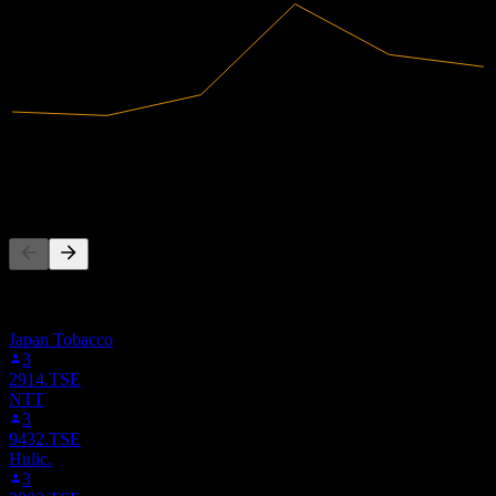
76,33B
Receita
7,37B
Lucro líquido
As pessoas também seguem
Esta lista é baseada nas listas de favoritos dos usuários do Stock
Events que seguem 3252.TSE. Não é uma recomendação de
investimento.
Japan Tobacco
3
2914.TSE
NTT
3
9432.TSE
Hulic.
3