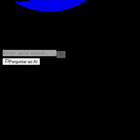
©
2026
Stock Events GmbH
Perguntar ao AI