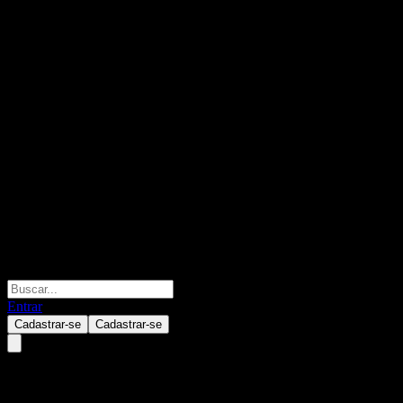
Entrar
Cadastrar-se
Cadastrar-se
JinushiLtd.