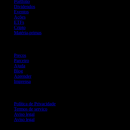
Portfólio
Dividendos
Eventos
Ações
ETFs
Cripto
Matéria-primas
company
Preços
Parceiro
Ajuda
Blog
Aprender
Imprensa
Jurídico
Política de Privacidade
Termos de serviço
Aviso legal
Aviso legal