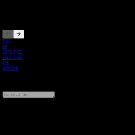
ISIN
JP3714200007
Listagens
TSE
JP
3252.TSE
OTC Link
US
NPCDF
0 Comments
Compartilhe suas ideias
FAQ