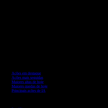
Coleções
Ações em destaque
Ações mais seguidas
Maiores altas de hoje
Maiores quedas de hoje
Principais ações de IA
Recursos