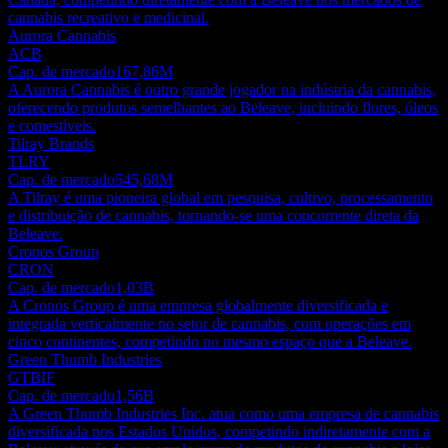
cannabis recreativo e medicinal.
Aurora Cannabis
ACB
Cap. de mercado
167,86M
A Aurora Cannabis é outro grande jogador na indústria da cannabis,
oferecendo produtos semelhantes ao Beleave, incluindo flores, óleos
e comestíveis.
Tilray Brands
TLRY
Cap. de mercado
545,68M
A Tilray é uma pioneira global em pesquisa, cultivo, processamento
e distribuição de cannabis, tornando-se uma concorrente direta da
Beleave.
Cronos Group
CRON
Cap. de mercado
1,03B
A Cronos Group é uma empresa globalmente diversificada e
integrada verticalmente no setor de cannabis, com operações em
cinco continentes, competindo no mesmo espaço que a Beleave.
Green Thumb Industries
GTBIF
Cap. de mercado
1,56B
A Green Thumb Industries Inc. atua como uma empresa de cannabis
diversificada nos Estados Unidos, competindo indiretamente com a