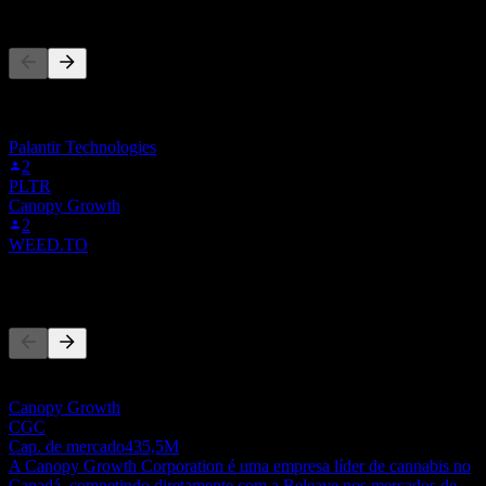
As pessoas também seguem
Esta lista é baseada nas listas de favoritos dos usuários do Stock
Events que seguem 4B9.MU. Não é uma recomendação de
investimento.
Palantir Technologies
2
PLTR
Canopy Growth
2
WEED.TO
Concorrentes
Esta lista é uma análise baseada em eventos recentes do mercado.
Não é uma recomendação de investimento.
Canopy Growth
CGC
Cap. de mercado
435,5M
A Canopy Growth Corporation é uma empresa líder de cannabis no
Canadá, competindo diretamente com a Beleave nos mercados de