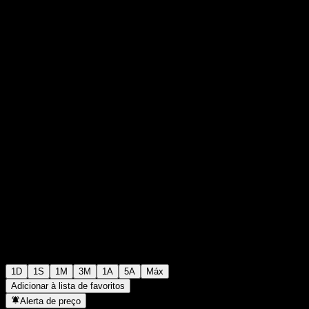
0
0
+€0,00
+0%
00:00 Hoje
1D
1S
1M
3M
1A
5A
Máx
Adicionar à lista de favoritos
Alerta de preço