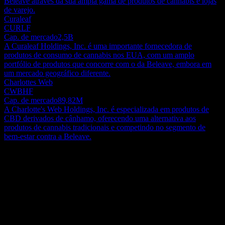
Beleave através da sua ampla gama de produtos de cannabis e lojas
de varejo.
Curaleaf
CURLF
Cap. de mercado
2,5B
A Curaleaf Holdings, Inc. é uma importante fornecedora de
produtos de consumo de cannabis nos EUA, com um amplo
portfólio de produtos que concorre com o da Beleave, embora em
um mercado geográfico diferente.
Charlottes Web
CWBHF
Cap. de mercado
89,82M
A Charlotte's Web Holdings, Inc. é especializada em produtos de
CBD derivados de cânhamo, oferecendo uma alternativa aos
produtos de cannabis tradicionais e competindo no segmento de
bem-estar contra a Beleave.
Sobre
Sediada em Oakville, Canadá, a Beleave Inc. opera principalmente
como uma empresa de cannabis medicinal no país. As atividades da
empresa incluem tanto o cultivo quanto a distribuição de produtos de
cannabis, atendendo aos setores médico e recreativo. Além disso, a
Show more...
Beleave gerencia uma rede de clínicas de cannabis medicinal em
CEO
Ontário e Quebec, todas sob a marca Medi-Green. Os consumidores
ISIN