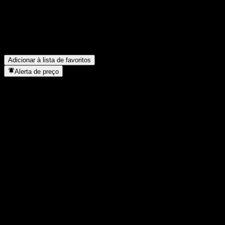
FAQ
Qual é o símbolo da ação da Beleave?
▼
Em que setor está localizada a Beleave?
▼
Quando a Beleave concluiu o desdobro de ações?
▼
Adicionar à lista de favoritos
Alerta de preço