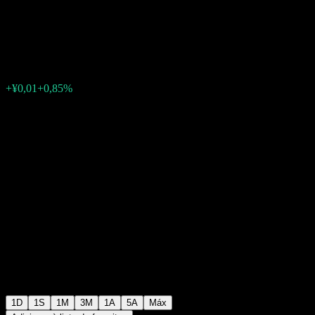
Enterprises 100
¥1,5450
0
+¥0,01
+0,85%
06:56 Hoje
1D
1S
1M
3M
1A
5A
Máx