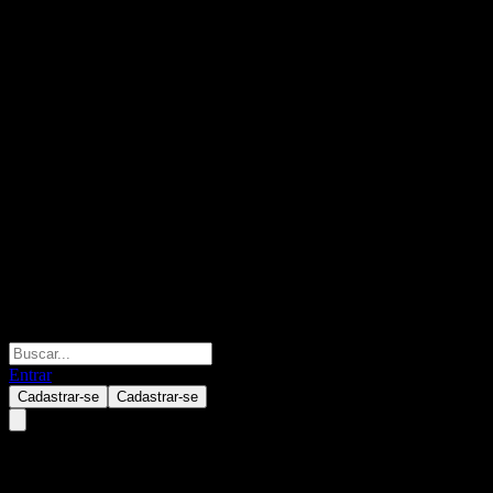
Entrar
Cadastrar-se
Cadastrar-se
BOC SSE State-owned