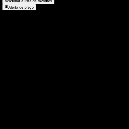
Adicionar à lista de favoritos
Alerta de preço
Estatísticas
Máxima do dia
1,545
Mínima do dia
1,52
Máxima 52S
1,639
Mín 52S
1,381
Volume
1.039.600
Vol. médio
2.021.212
Cap. de mercado
0
P/L
-
Rendimento de dividendos
-
Dividendo