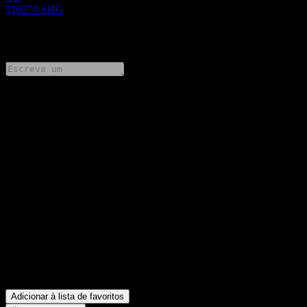
510270.SHG
0 Comments
Compartilhe suas ideias
FAQ
Qual é o preço da ação da BOC SSE State-owned Enterprises
100 hoje?
▼
Qual é o símbolo da ação da BOC SSE State-owned Enterprises
100?
▼
O preço da ação da BOC SSE State-owned Enterprises 100 está
subindo?
▼
Em que setor está localizada a BOC SSE State-owned
Enterprises 100?
▼
Quando a BOC SSE State-owned Enterprises 100 concluiu o
desdobro de ações?
▼
Adicionar à lista de favoritos