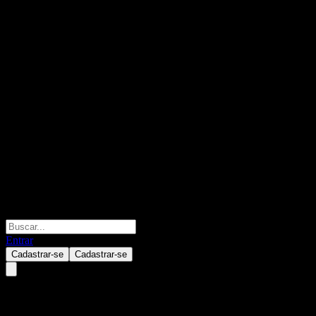
Entrar
Cadastrar-se
Cadastrar-se
PING AN SSE Science and