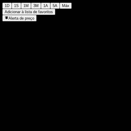
1D
1S
1M
3M
1A
5A
Máx
Adicionar à lista de favoritos
Alerta de preço
Estatísticas
Máxima do dia
1,259
Mínima do dia
1,22
Máxima 52S
1,633
Mín 52S
0,916
Volume
8.917.200
Vol. médio
18.701.789
Cap. de mercado
0
P/L
-
Rendimento de dividendos