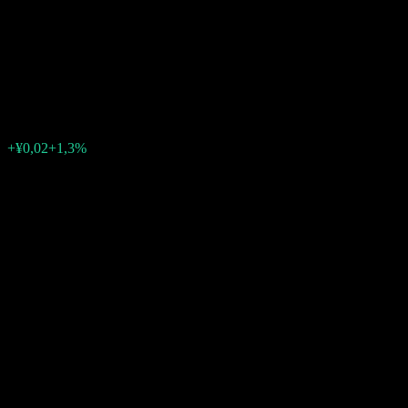
Technology Innovation Board
50 Index
¥1,2460
0
+¥0,02
+1,3%
03:29 Hoje