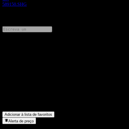
589150.SHG
0 Comments
Compartilhe suas ideias
FAQ
Qual é o preço da ação da PING AN SSE Science and
Technology Innovation Board 50 Index hoje?
▼
Qual é o símbolo da ação da PING AN SSE Science and
Technology Innovation Board 50 Index?
▼
Em que setor está localizada a PING AN SSE Science and
Technology Innovation Board 50 Index?
▼
Quando a PING AN SSE Science and Technology Innovation
Board 50 Index concluiu o desdobro de ações?
▼
Adicionar à lista de favoritos
Alerta de preço