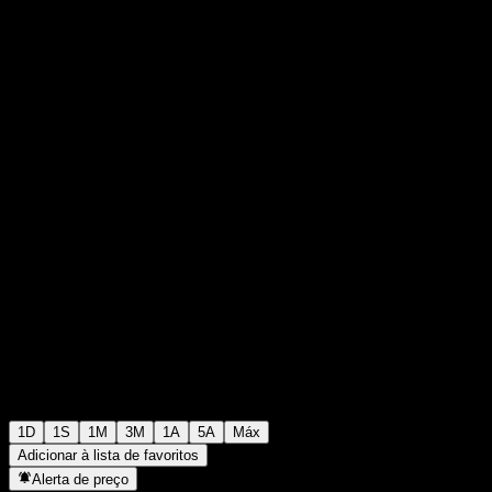
0
0
+¥0,00
+0%
00:00 Hoje
1D
1S
1M
3M
1A
5A
Máx
Adicionar à lista de favoritos
Alerta de preço