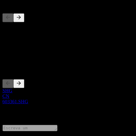
Concorrentes
Esta lista é uma análise baseada em eventos recentes do mercado. N
Sobre
Show more...
CEO
Listagens
SHG
CN
603361.SHG
0 Comments