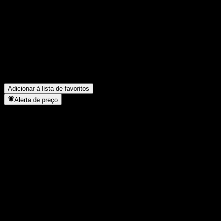
Compartilhe suas ideias
FAQ
Qual é o símbolo da ação da Zhejiang King.?
▼
Em que setor está localizada a Zhejiang King.?
▼
Quando a Zhejiang King. concluiu o desdobro de ações?
▼
Adicionar à lista de favoritos
Alerta de preço