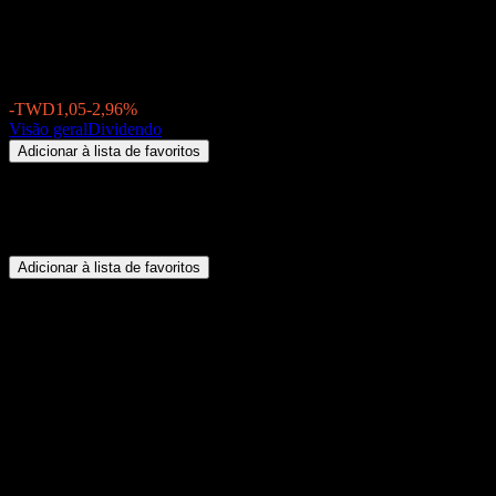
Plotech (6141.TW) Dividendo 20
TWD34,40
-TWD1,05
-2,96%
Thursday 00:00
Visão geral
Dividendo
Adicionar à lista de favoritos
Resumo
Plotech (6141.TW) não paga dividendos.
Adicionar à lista de favoritos