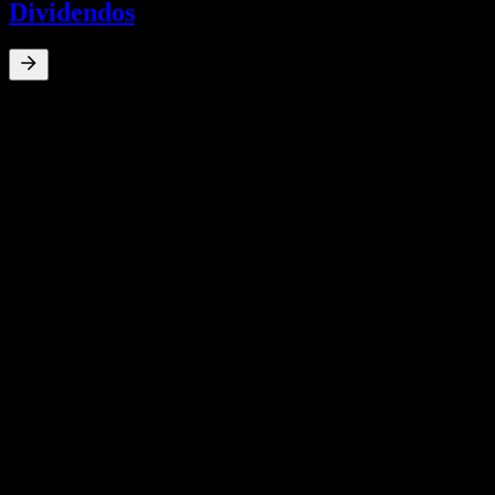
Dividendos
0
%
Rendimento de dividendos
Oct 13
HK$0,07
Oct 12
HK$0,05
Oct 11
HK$0,06
Nov 10
HK$0,05
Nov 10
HK$0,19
Crescimento 10A
N/D
Crescimento 5A
N/D
Crescimento 3A
N/D
Crescimento 1A
N/D