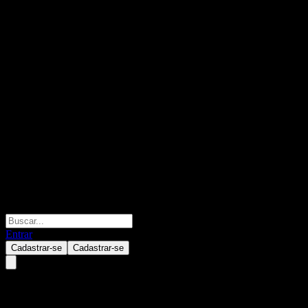
Entrar
Cadastrar-se
Cadastrar-se
Grand Ocean Advanced Resour