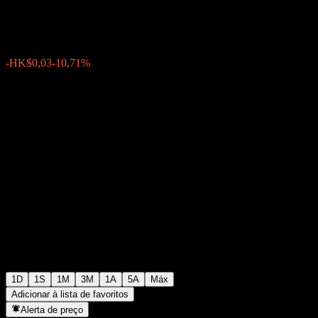
HK$0,2500
1
-HK$0,03
-10,71%
Thursday 07:31
1D
1S
1M
3M
1A
5A
Máx
Adicionar à lista de favoritos
Alerta de preço