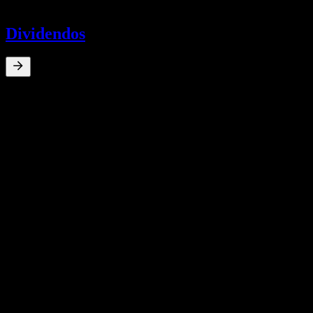
-
Dividendos
0
%
Rendimento de dividendos
May 25
¥0,10
Jan 25
¥0,30
Crescimento 10A
N/D
Crescimento 5A
N/D
Crescimento 3A
N/D
Crescimento 1A
N/D
Resultados financeiros
27
Feb
Previsto