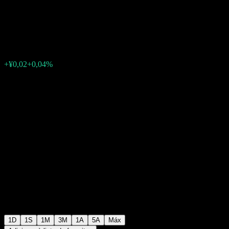
Technology.
¥46,42
0
+¥0,02
+0,04%
07:00 Hoje
1D
1S
1M
3M
1A
5A
Máx