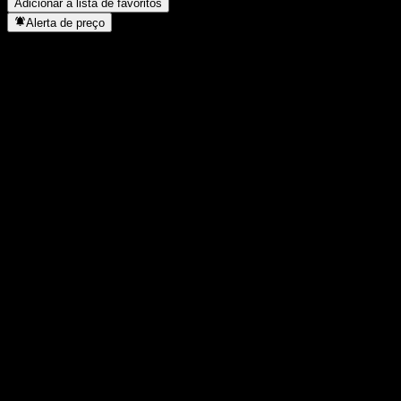
Adicionar à lista de favoritos
Alerta de preço
Estatísticas
Máxima do dia
46,58
Mínima do dia
45,25
Máxima 52S
85,76
Mín 52S
42,31
Volume
1.291.775
Vol. médio
2.098.324
Cap. de mercado
18,57B
P/L
-
Rendimento de dividendos
-
Dividendo