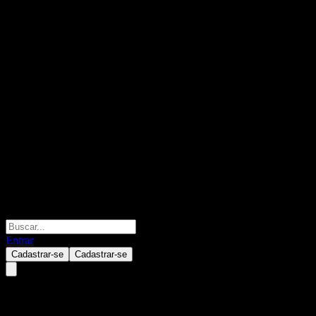
Entrar
Cadastrar-se
Cadastrar-se
Chengdu Jiachi Electronic