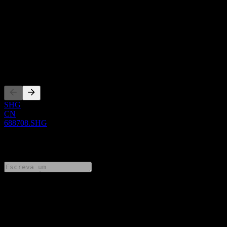
Show more...
CEO
ISIN
CNE100006ZR3
Listagens
SHG
CN
688708.SHG
0 Comments
Compartilhe suas ideias
FAQ