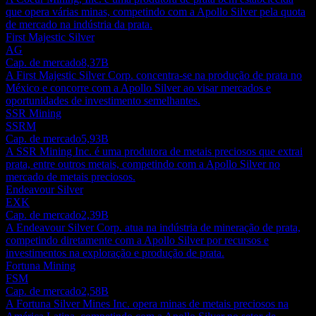
que opera várias minas, competindo com a Apollo Silver pela quota
de mercado na indústria da prata.
First Majestic Silver
AG
Cap. de mercado
8,37B
A First Majestic Silver Corp. concentra-se na produção de prata no
México e concorre com a Apollo Silver ao visar mercados e
oportunidades de investimento semelhantes.
SSR Mining
SSRM
Cap. de mercado
5,93B
A SSR Mining Inc. é uma produtora de metais preciosos que extrai
prata, entre outros metais, competindo com a Apollo Silver no
mercado de metais preciosos.
Endeavour Silver
EXK
Cap. de mercado
2,39B
A Endeavour Silver Corp. atua na indústria de mineração de prata,
competindo diretamente com a Apollo Silver por recursos e
investimentos na exploração e produção de prata.
Fortuna Mining
FSM
Cap. de mercado
2,58B
A Fortuna Silver Mines Inc. opera minas de metais preciosos na