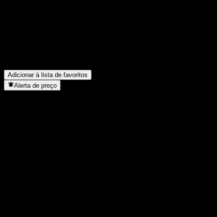
O preço da ação da Apollo Silver está subindo?
▼
Qual é o valor de mercado da Apollo Silver?
▼
Quando é a próxima data de resultados financeiros da Apollo
Silver?
▼
Qual foi a receita da Apollo Silver no ano passado?
▼
Qual foi o lucro líquido da Apollo Silver no ano passado?
▼
Em que setor está localizada a Apollo Silver?
▼
Quando a Apollo Silver concluiu o desdobro de ações?
▼
Adicionar à lista de favoritos
Alerta de preço