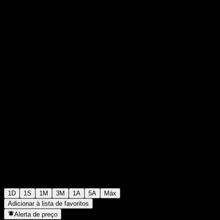
€2,01
27
+€0,00
+0%
Friday 07:15
1D
1S
1M
3M
1A
5A
Máx
Adicionar à lista de favoritos
Alerta de preço