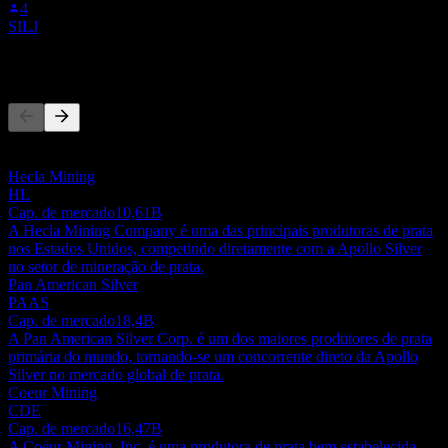
4
SILJ
Concorrentes
Esta lista é uma análise baseada em eventos recentes do mercado.
Não é uma recomendação de investimento.
Hecla Mining
HL
Cap. de mercado
10,61B
A Hecla Mining Company é uma das principais produtoras de prata
nos Estados Unidos, competindo diretamente com a Apollo Silver
no setor de mineração de prata.
Pan American Silver
PAAS
Cap. de mercado
18,4B
A Pan American Silver Corp. é um dos maiores produtores de prata
primária do mundo, tornando-se um concorrente direto da Apollo
Silver no mercado global de prata.
Coeur Mining
CDE
Cap. de mercado
16,47B
A Coeur Mining, Inc. é uma produtora de prata bem estabelecida