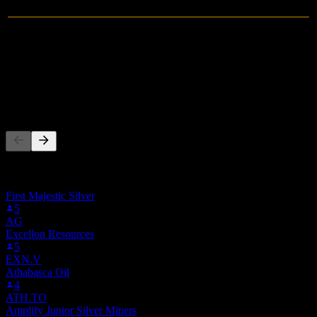
0
Receita
-5,93M
Lucro líquido
As pessoas também seguem
Esta lista é baseada nas listas de favoritos dos usuários do Stock
Events que seguem 6ZF.MU. Não é uma recomendação de
investimento.
First Majestic Silver
5
AG
Excellon Resources
5
EXN.V
Athabasca Oil
4
ATH.TO
Amplify Junior Silver Miners