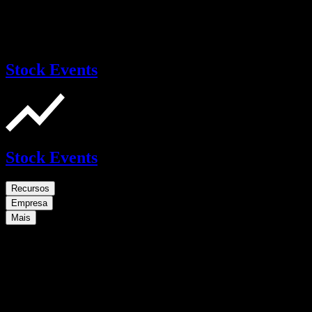
Stock Events
Stock Events
Recursos
Empresa
Mais