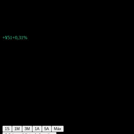
Fund
¥16.444
0
+¥51
+0,31%
Semana passada
1S
1M
3M
1A
5A
Máx