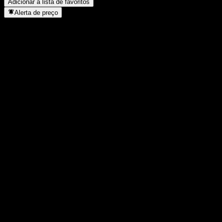
Adicionar à lista de favoritos
Alerta de preço
Estatísticas
Máxima do dia
16.444
Mínima do dia
16.444
Máxima 52S
17.275
Mín 52S
14.901
Volume
-
Vol. médio
-
Cap. de mercado
0
P/L
-
Rendimento de dividendos
-
Dividendo