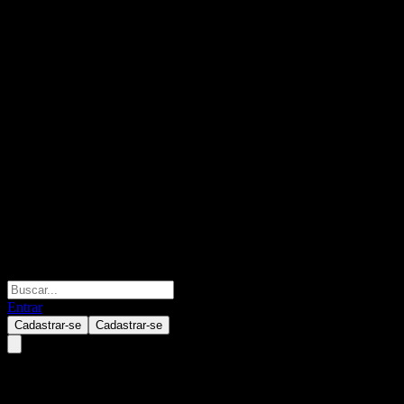
Entrar
Cadastrar-se
Cadastrar-se
Eastspring India Core Equity