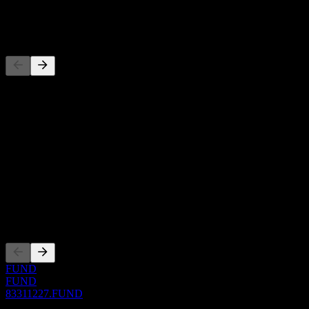
-
Concorrentes
Esta lista é uma análise baseada em eventos recentes do mercado.
Não é uma recomendação de investimento.
Sobre
Show more...
CEO
ISIN
83311227
Listagens
FUND
FUND
83311227.FUND