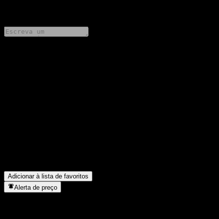
0 Comments
Compartilhe suas ideias
FAQ
Qual é o preço da ação da Eastspring India Core Equity Fund
hoje?
▼
Qual é o símbolo da ação da Eastspring India Core Equity Fund?
▼
Em que setor está localizada a Eastspring India Core Equity
Fund?
▼
Quando a Eastspring India Core Equity Fund concluiu o
desdobro de ações?
▼
Adicionar à lista de favoritos
Alerta de preço