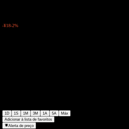
¥880
1
-¥18
-2%
Friday 06:24
1D
1S
1M
3M
1A
5A
Máx
Adicionar à lista de favoritos
Alerta de preço