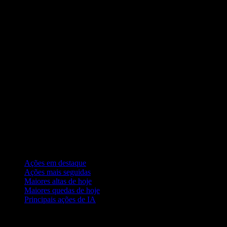
Coleções
Ações em destaque
Ações mais seguidas
Maiores altas de hoje
Maiores quedas de hoje
Principais ações de IA
Recursos