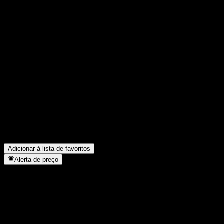
Compartilhe suas ideias
FAQ
Qual é o preço da ação da Asax. hoje?
▼
Qual é o símbolo da ação da Asax.?
▼
O preço da ação da Asax. está subindo?
▼
Quando é a próxima data de resultados financeiros da Asax.?
▼
A Asax. paga dividendos?
▼
Quantos funcionários a Asax. tem?
▼
Em que setor está localizada a Asax.?
▼
Quando a Asax. concluiu o desdobro de ações?
▼
Onde fica a sede da Asax.?
▼
Adicionar à lista de favoritos
Alerta de preço