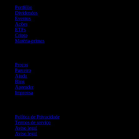
Portfólio
Dividendos
Eventos
Ações
ETFs
Cripto
Matéria-primas
company
Preços
Parceiro
Ajuda
Blog
Aprender
Imprensa
Jurídico
Política de Privacidade
Termos de serviço
Aviso legal
Aviso legal