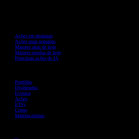
Coleções
Ações em destaque
Ações mais seguidas
Maiores altas de hoje
Maiores quedas de hoje
Principais ações de IA
Recursos
Portfólio
Dividendos
Eventos
Ações
ETFs
Cripto
Matéria-primas
company