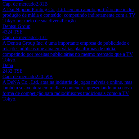
Cap. de mercado
2,81B
A Dai Nippon Printing Co., Ltd. tem um amplo portfólio que inclui
produção de mídia e conteúdo, competindo indiretamente com a TV
Tokyo por meio de sua diversificação.
Dentsu Group
4324.TSE
Cap. de mercado
1,13T
A Dentsu Group Inc. é uma importante empresa de publicidade e
relações públicas que atua em várias plataformas de mídia,
competindo por receitas publicitárias no mesmo mercado que a TV
Tokyo.
Dena
2432.TSE
Cap. de mercado
220,59B
A DeNA Co., Ltd. atua na indústria de jogos móveis e online, mas
também se aventura em mídia e conteúdo, apresentando uma nova
forma de competição para radiodifusores tradicionais como a TV
Tokyo.
Sobre
A TV Tokyo Holdings Corporation opera como uma empresa
holding de radiodifusão no Japão. A empresa está envolvida na
transmissão terrestre, digital BS, CS e internet/móvel; planejamento