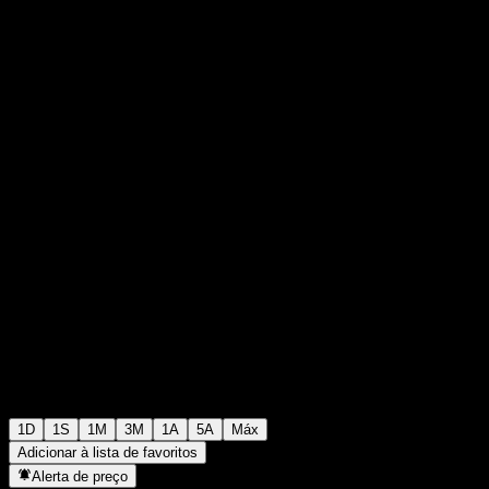
¥3.340
5
+¥0
+0%
06:30 Hoje
1D
1S
1M
3M
1A
5A
Máx
Adicionar à lista de favoritos
Alerta de preço