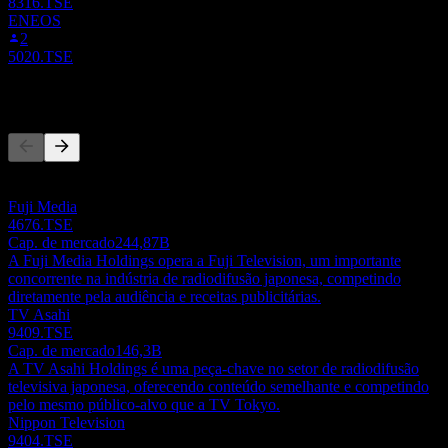
8316.TSE
ENEOS
2
5020.TSE
Concorrentes
Esta lista é uma análise baseada em eventos recentes do mercado.
Não é uma recomendação de investimento.
Fuji Media
4676.TSE
Cap. de mercado
244,87B
A Fuji Media Holdings opera a Fuji Television, um importante
concorrente na indústria de radiodifusão japonesa, competindo
diretamente pela audiência e receitas publicitárias.
TV Asahi
9409.TSE
Cap. de mercado
146,3B
A TV Asahi Holdings é uma peça-chave no setor de radiodifusão
televisiva japonesa, oferecendo conteúdo semelhante e competindo
pelo mesmo público-alvo que a TV Tokyo.
Nippon Television
9404.TSE