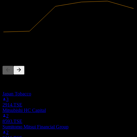
155,84B
Receita
6,03B
Lucro líquido
As pessoas também seguem
Esta lista é baseada nas listas de favoritos dos usuários do Stock
Events que seguem 9413.TSE. Não é uma recomendação de
investimento.
Japan Tobacco
3
2914.TSE
Mitsubishi HC Capital
2
8593.TSE
Sumitomo Mitsui Financial Group
2