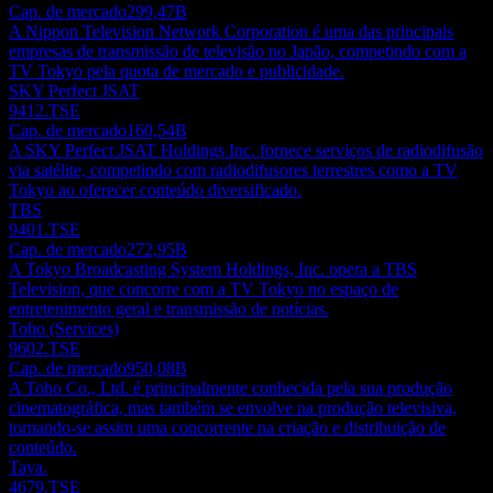
Cap. de mercado
299,47B
A Nippon Television Network Corporation é uma das principais
empresas de transmissão de televisão no Japão, competindo com a
TV Tokyo pela quota de mercado e publicidade.
SKY Perfect JSAT
9412.TSE
Cap. de mercado
160,54B
A SKY Perfect JSAT Holdings Inc. fornece serviços de radiodifusão
via satélite, competindo com radiodifusores terrestres como a TV
Tokyo ao oferecer conteúdo diversificado.
TBS
9401.TSE
Cap. de mercado
272,95B
A Tokyo Broadcasting System Holdings, Inc. opera a TBS
Television, que concorre com a TV Tokyo no espaço de
entretenimento geral e transmissão de notícias.
Toho (Services)
9602.TSE
Cap. de mercado
950,08B
A Toho Co., Ltd. é principalmente conhecida pela sua produção
cinematográfica, mas também se envolve na produção televisiva,
tornando-se assim uma concorrente na criação e distribuição de
conteúdo.
Taya.
4679.TSE