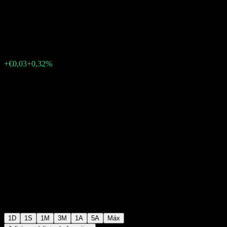
Group
€8,50
1930
+€0,03
+0,32%
Friday 13:25
1D
1S
1M
3M
1A
5A
Máx