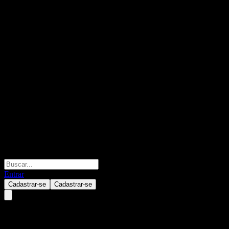
Entrar
Cadastrar-se
Cadastrar-se
Trump Media & Technology