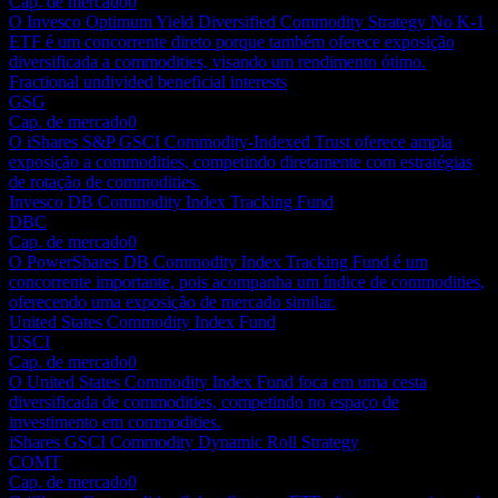
Cap. de mercado
0
O Invesco Optimum Yield Diversified Commodity Strategy No K-1
ETF é um concorrente direto porque também oferece exposição
diversificada a commodities, visando um rendimento ótimo.
Fractional undivided beneficial interests
GSG
Cap. de mercado
0
O iShares S&P GSCI Commodity-Indexed Trust oferece ampla
exposição a commodities, competindo diretamente com estratégias
de rotação de commodities.
Invesco DB Commodity Index Tracking Fund
DBC
Cap. de mercado
0
O PowerShares DB Commodity Index Tracking Fund é um
concorrente importante, pois acompanha um índice de commodities,
oferecendo uma exposição de mercado similar.
United States Commodity Index Fund
USCI
Cap. de mercado
0
O United States Commodity Index Fund foca em uma cesta
diversificada de commodities, competindo no espaço de
investimento em commodities.
iShares GSCI Commodity Dynamic Roll Strategy
COMT
Cap. de mercado
0