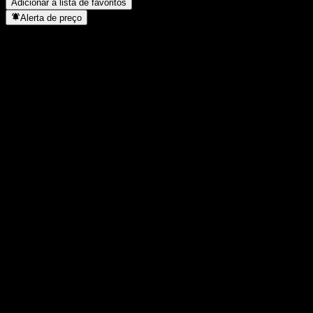
Adicionar à lista de favoritos
Alerta de preço
Estatísticas
Máxima do dia
8,42
Mínima do dia
8,41
Máxima 52S
15,57
Mín 52S
6,08
Volume
-
Vol. médio
-
Cap. de mercado
2,35B
P/L
-
Rendimento de dividendos
-
Dividendo