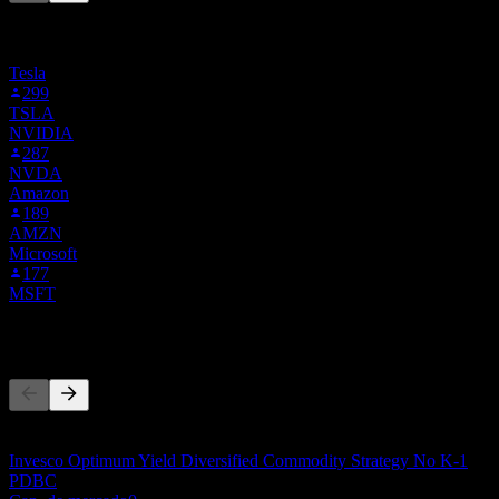
Esta lista é baseada nas listas de favoritos dos usuários do Stock
Events que seguem 97Y.F. Não é uma recomendação de
investimento.
Tesla
299
TSLA
NVIDIA
287
NVDA
Amazon
189
AMZN
Microsoft
177
MSFT
Concorrentes
Esta lista é uma análise baseada em eventos recentes do mercado.
Não é uma recomendação de investimento.
Invesco Optimum Yield Diversified Commodity Strategy No K-1
PDBC