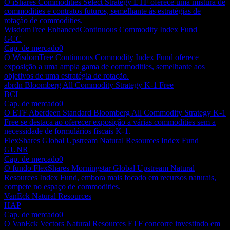
O iShares Commodities Select Strategy ETF oferece uma mistura de
commodities e contratos futuros, semelhante às estratégias de
rotação de commodities.
WisdomTree EnhancedContinuous Commodity Index Fund
GCC
Cap. de mercado
0
O WisdomTree Continuous Commodity Index Fund oferece
exposição a uma ampla gama de commodities, semelhante aos
objetivos de uma estratégia de rotação.
abrdn Bloomberg All Commodity Strategy K-1 Free
BCI
Cap. de mercado
0
O ETF Aberdeen Standard Bloomberg All Commodity Strategy K-1
Free se destaca ao oferecer exposição a várias commodities sem a
necessidade de formulários fiscais K-1.
FlexShares Global Upstream Natural Resources Index Fund
GUNR
Cap. de mercado
0
O fundo FlexShares Morningstar Global Upstream Natural
Resources Index Fund, embora mais focado em recursos naturais,
compete no espaço de commodities.
VanEck Natural Resources
HAP
Cap. de mercado
0
O VanEck Vectors Natural Resources ETF concorre investindo em