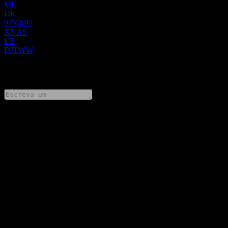
MU
DE
97Y.MU
XNAS
US
DJTWW
0 Comments
Compartilhe suas ideias
FAQ
Qual é o preço da ação da Trump Media & Technology Group
hoje?
▼
Qual é o símbolo da ação da Trump Media & Technology
Group?
▼
O preço da ação da Trump Media & Technology Group está
subindo?
▼
Qual é o valor de mercado da Trump Media & Technology