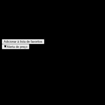
Group?
▼
Qual foi a receita da Trump Media & Technology Group no ano
passado?
▼
Qual foi o lucro líquido da Trump Media & Technology Group
no ano passado?
▼
Em que setor está localizada a Trump Media & Technology
Group?
▼
Quando a Trump Media & Technology Group concluiu o
desdobro de ações?
▼
Adicionar à lista de favoritos
Alerta de preço