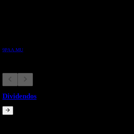
Próximos
Resultados financeiros
2
NOV
Pampa Energia SA
9PAA.MU
Dividendos
0
%
Rendimento de dividendos
Jan 12
€0,06