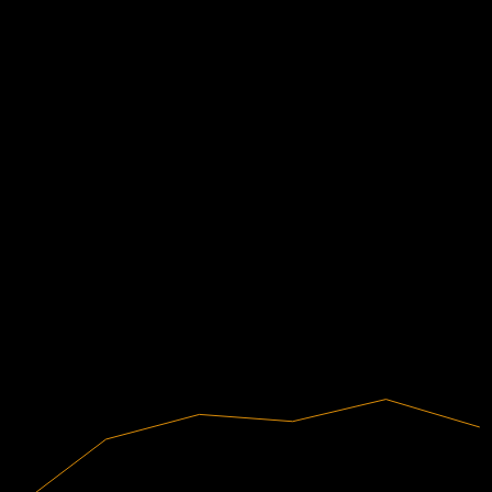
0,07
0,09
0,11
0,13
EPS esperado
0.07428044258595
LPA real
N/D
Financeiros
20,17%
Margem de lucro
Lucrativa
2020
2021
2022
2023
2024
2025