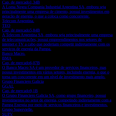
Cap. de mercado
1,34B
A Loma Negra Compania Industrial Argentina SA, embora seja
principalmente uma empresa de cimento, possui investimentos em
geração de energia, o que a coloca como concorrente.
Telecom Argentina.
TEO
Cap. de mercado
5,84B
A Telecom Argentina SA, embora seja principalmente uma empresa
de telecomunicações, possui empreendimentos nos setores de
internet e TV a cabo que poderiam competir indiretamente com os
serviços de energia da Pampa.
Banco Macro.
BMA
Cap. de mercado
6,07B
O Banco Macro SA é um provedor de serviços financeiros, mas
possui investimentos em vários setores, incluindo energia, o que o
torna um concorrente em um nível de investimento mais amplo.
Grupo Financiero Galicia
GGAL
Cap. de mercado
9,1B
O Grupo Financiero Galicia SA, como grupo financeiro, possui
investimentos no setor de energia, competindo indiretamente com a
Pampa Energia por meio de serviços financeiros e investimentos.
Grupo Supervielle.
SUPV