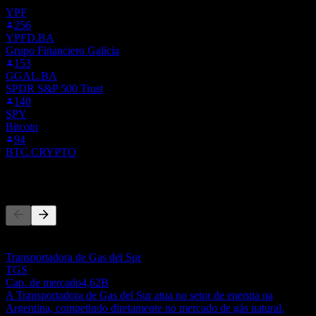
YPF
256
YPFD.BA
Grupo Financiero Galicia
153
GGAL.BA
SPDR S&P 500 Trust
140
SPY
Bitcoin
94
BTC.CRYPTO
Concorrentes
Esta lista é uma análise baseada em eventos recentes do mercado.
Não é uma recomendação de investimento.
Transportadora de Gas del Sur
TGS
Cap. de mercado
4,62B
A Transportadora de Gas del Sur atua no setor de energia na
Argentina, competindo diretamente no mercado de gás natural.