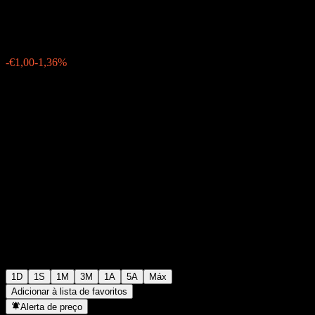
€72,50
764
-€1,00
-1,36%
Friday 06:01
1D
1S
1M
3M
1A
5A
Máx
Adicionar à lista de favoritos
Alerta de preço