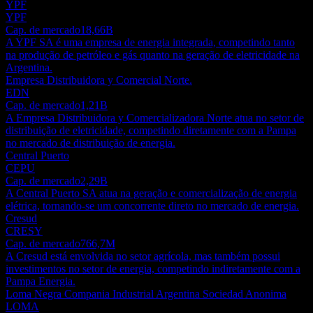
YPF
YPF
Cap. de mercado
18,66B
A YPF SA é uma empresa de energia integrada, competindo tanto
na produção de petróleo e gás quanto na geração de eletricidade na
Argentina.
Empresa Distribuidora y Comercial Norte.
EDN
Cap. de mercado
1,21B
A Empresa Distribuidora y Comercializadora Norte atua no setor de
distribuição de eletricidade, competindo diretamente com a Pampa
no mercado de distribuição de energia.
Central Puerto
CEPU
Cap. de mercado
2,29B
A Central Puerto SA atua na geração e comercialização de energia
elétrica, tornando-se um concorrente direto no mercado de energia.
Cresud
CRESY
Cap. de mercado
766,7M
A Cresud está envolvida no setor agrícola, mas também possui
investimentos no setor de energia, competindo indiretamente com a
Pampa Energia.
Loma Negra Compania Industrial Argentina Sociedad Anonima
LOMA