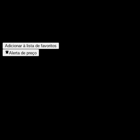
Energia SA?
▼
Quais foram os resultados financeiros da Pampa Energia SA no
último trimestre?
▼
Qual foi a receita da Pampa Energia SA no ano passado?
▼
Qual foi o lucro líquido da Pampa Energia SA no ano passado?
▼
A Pampa Energia SA paga dividendos?
▼
Em que setor está localizada a Pampa Energia SA?
▼
Quando a Pampa Energia SA concluiu o desdobro de ações?
▼
Adicionar à lista de favoritos
Alerta de preço