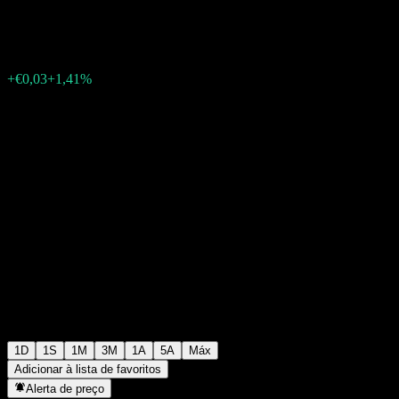
€2,16
0
+€0,03
+1,41%
Tuesday 17:16
1D
1S
1M
3M
1A
5A
Máx
Adicionar à lista de favoritos
Alerta de preço