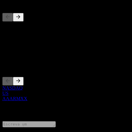
Concorrentes
Esta lista é uma análise baseada em eventos recentes do mercado. N
Sobre
Show more...
CEO
Listagens
NASDAQ
US
AAARMXX
0 Comments