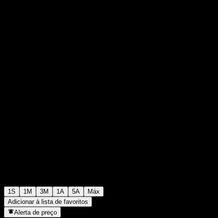
$6,33
0
+$0,00
+0%
Semana passada
1S
1M
3M
1A
5A
Máx
Adicionar à lista de favoritos
Alerta de preço