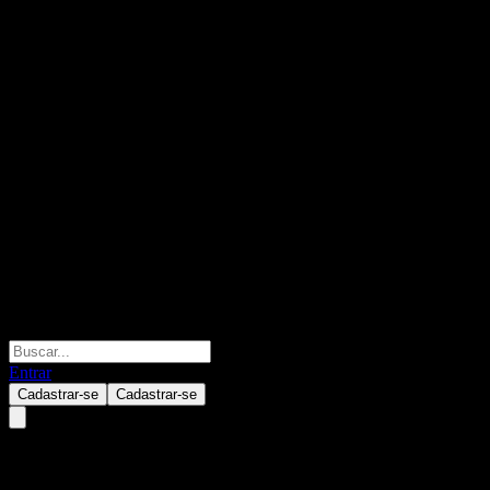
Entrar
Cadastrar-se
Cadastrar-se
Credit Suisse London Branch 