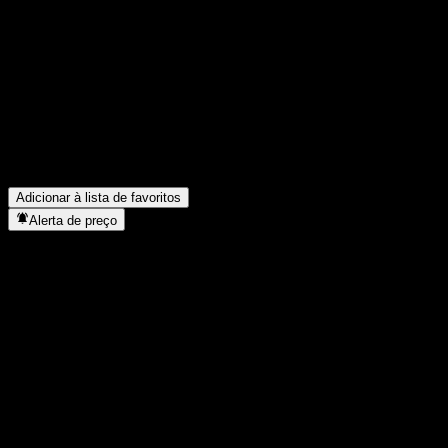
Compartilhe suas ideias
FAQ
Qual é o preço da ação da Credit Suisse London Branch Point t
Qual é o símbolo da ação da Credit Suisse London Branch Point
Em que setor está localizada a Credit Suisse London Branch Poi
Quando a Credit Suisse London Branch Point to Point Barrier 
Adicionar à lista de favoritos
Alerta de preço