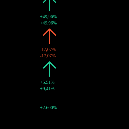
2024
$0,35
+49,96%
20 dez 2024
$0,35
+49,96%
2023
$0,24
-17,07%
21 dez 2023
$0,24
-17,07%
2022
$0,28
+5,51%
28 dez 2022
$0,28
+9,41%
2021
$0,27
-
28 dez 2021
$0,01
-
28 dez 2021
$0,26
+2.600%
Crescimento 10A
N/D
Crescimento 5A