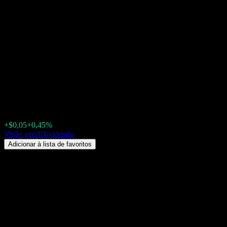
American Century One Choice
Blend Plus 2020 Portfolio R6
(AABHX) Dividendo 2026:
histórico, datas ex-dividendo &
rendimento
$11,16
+$0,05
+0,45%
Friday 00:00
Visão geral
Dividendo
Adicionar à lista de favoritos
Rendimento de dividendos
3,17%
Valor do dividendo
$0,35
Última data ex-dividendo
dez 19, 2025
Última data de pagamento
dez 19, 2025