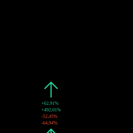
20
DEC
27
Ex-dividendo
Estimado
20
DEC
27
Pagamento de dividendos
Estimado
Passado
Data
Valor
Variação
2025
$0,57
+62,91%
19 dez 2025
$0,35
+492,01%
08 abr 2025
$0,17
-52,45%
08 abr 2025
$0,06
-64,94%