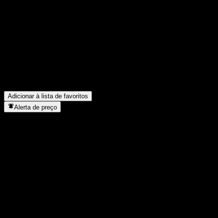
Compartilhe suas ideias
FAQ
Qual é o preço da ação da UBS London Branch Autocallable Cont
Qual é o símbolo da ação da UBS London Branch Autocallable C
Em que setor está localizada a UBS London Branch Autocallable
Quando a UBS London Branch Autocallable Contingent Interest 
Adicionar à lista de favoritos
Alerta de preço