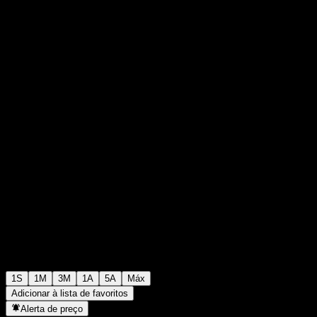
$7,74
0
+$0,00
+0%
Semana passada
1S
1M
3M
1A
5A
Máx
Adicionar à lista de favoritos
Alerta de preço