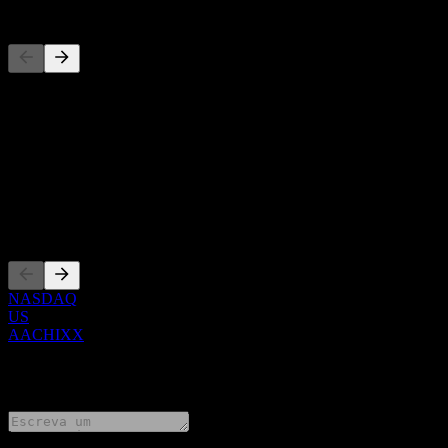
Concorrentes
Esta lista é uma análise baseada em eventos recentes do mercado. N
Sobre
Show more...
CEO
Listagens
NASDAQ
US
AACHIXX
0 Comments