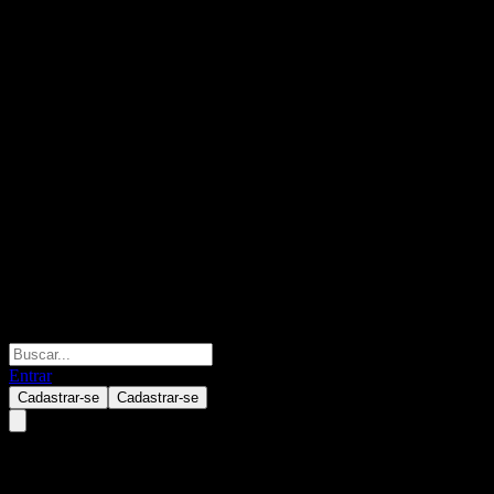
Entrar
Cadastrar-se
Cadastrar-se
UBS London Branch Autocallabl