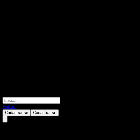
Entrar
Cadastrar-se
Cadastrar-se
Bank of the West Point to Point