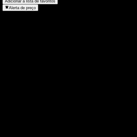
Adicionar à lista de favoritos
Alerta de preço
Estatísticas
Máxima do dia
-
Mínima do dia
-
Máxima 52S
133,06
Mín 52S
119,25
Volume
-
Vol. médio
-
Cap. de mercado
0
P/L
-
Rendimento de dividendos
-
Dividendo