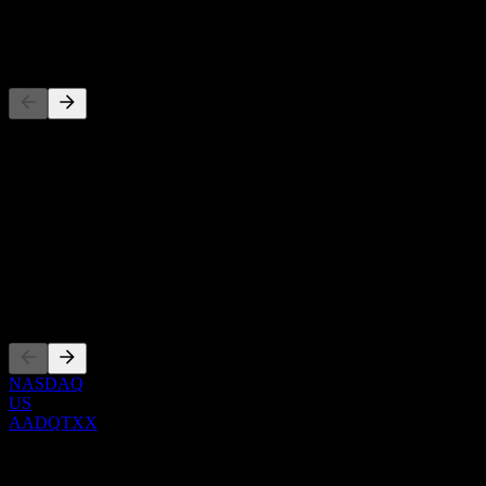
-
Concorrentes
Esta lista é uma análise baseada em eventos recentes do mercado.
Não é uma recomendação de investimento.
Sobre
Show more...
CEO
Listagens
NASDAQ
US
AADQTXX
0 Comments