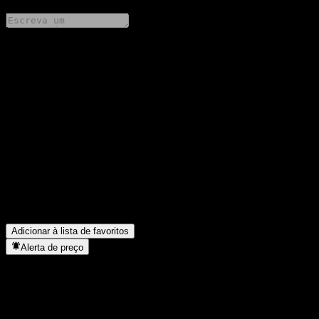
Compartilhe suas ideias
FAQ
Qual é o preço da ação da Bank of the West Point to Point CD
AADQTXX hoje?
▼
Qual é o símbolo da ação da Bank of the West Point to Point CD
AADQTXX?
▼
Em que setor está localizada a Bank of the West Point to Point
CD AADQTXX?
▼
Quando a Bank of the West Point to Point CD AADQTXX
concluiu o desdobro de ações?
▼
Adicionar à lista de favoritos
Alerta de preço