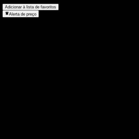
concluiu o desdobro de ações?
▼
Adicionar à lista de favoritos
Alerta de preço