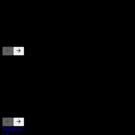
-
Rendimento de dividendos
-
Dividendo
-
Concorrentes
Esta lista é uma análise baseada em eventos recentes do mercado.
Não é uma recomendação de investimento.
Sobre
Show more...
CEO
Listagens
NASDAQ
US