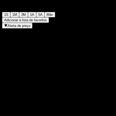
1S
1M
3M
1A
5A
Máx
Adicionar à lista de favoritos
Alerta de preço
Estatísticas
Máxima do dia
-
Mínima do dia
-
Máxima 52S
98,91
Mín 52S
94,01
Volume
-
Vol. médio
-
Cap. de mercado
0
P/L