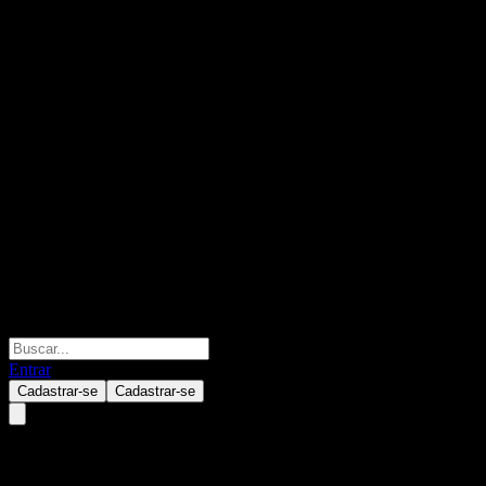
Entrar
Cadastrar-se
Cadastrar-se
JPMorgan Chase Financial