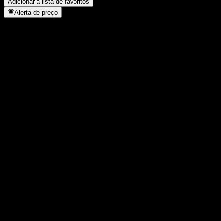
Adicionar à lista de favoritos
Alerta de preço
Estatísticas
Máxima do dia
-
Mínima do dia
-
Máxima 52S
174,77
Mín 52S
144,85
Volume
-
Vol. médio
-
Cap. de mercado
0
P/L
-
Rendimento de dividendos
-
Dividendo