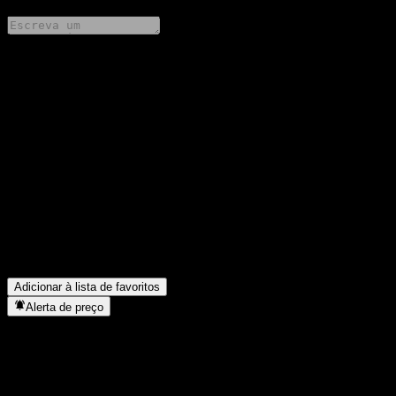
Compartilhe suas ideias
FAQ
Qual é o preço da ação da GS Finance Point to Point Buffer Note
AAFUSXX hoje?
▼
Qual é o símbolo da ação da GS Finance Point to Point Buffer
Note AAFUSXX?
▼
Em que setor está localizada a GS Finance Point to Point Buffer
Note AAFUSXX?
▼
Quando a GS Finance Point to Point Buffer Note AAFUSXX
concluiu o desdobro de ações?
▼
Adicionar à lista de favoritos
Alerta de preço