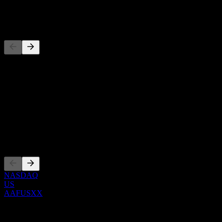
-
Concorrentes
Esta lista é uma análise baseada em eventos recentes do mercado.
Não é uma recomendação de investimento.
Sobre
Show more...
CEO
Listagens
NASDAQ
US
AAFUSXX
0 Comments