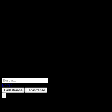
Entrar
Cadastrar-se
Cadastrar-se
GS Finance Point to Point