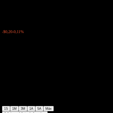
Buffer Note AAFUSXX
$174,54
0
-$0,20
-0,11%
Semana passada
1S
1M
3M
1A
5A
Máx