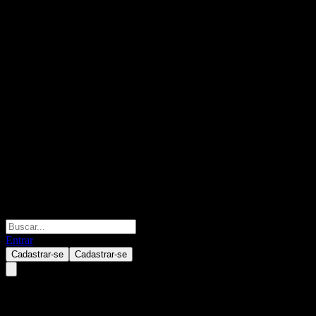
Entrar
Cadastrar-se
Cadastrar-se
GS Finance Point to Point