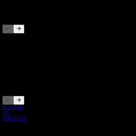
-
Concorrentes
Esta lista é uma análise baseada em eventos recentes do mercado.
Não é uma recomendação de investimento.
Sobre
Show more...
CEO
Listagens
NASDAQ
US
AAGTEXX
0 Comments