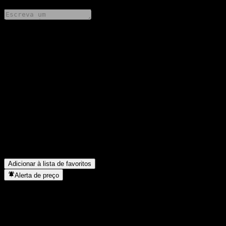
Compartilhe suas ideias
FAQ
Qual é o preço da ação da GS Finance Point to Point Buffer Note
AAGTEXX hoje?
▼
Qual é o símbolo da ação da GS Finance Point to Point Buffer
Note AAGTEXX?
▼
Em que setor está localizada a GS Finance Point to Point Buffer
Note AAGTEXX?
▼
Quando a GS Finance Point to Point Buffer Note AAGTEXX
concluiu o desdobro de ações?
▼
Adicionar à lista de favoritos
Alerta de preço