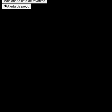
Adicionar à lista de favoritos
Alerta de preço
Estatísticas
Máxima do dia
-
Mínima do dia
-
Máxima 52S
143,85
Mín 52S
113,54
Volume
-
Vol. médio
-
Cap. de mercado
0
P/L
-
Rendimento de dividendos
-
Dividendo