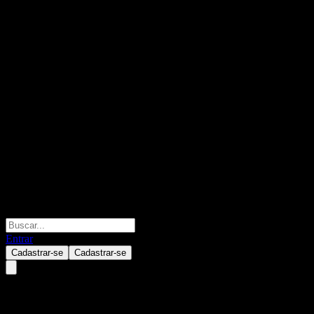
Entrar
Cadastrar-se
Cadastrar-se
Credit Suisse London Branch