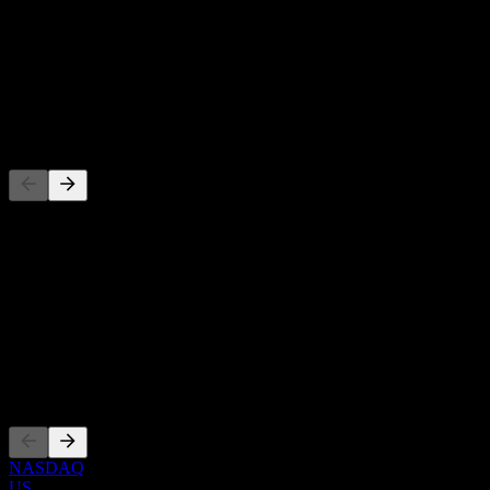
-
Rendimento de dividendos
-
Dividendo
-
Concorrentes
Esta lista é uma análise baseada em eventos recentes do mercado.
Não é uma recomendação de investimento.
Sobre
Show more...
CEO
Listagens
NASDAQ
US