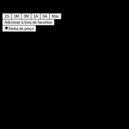
1S
1M
3M
1A
5A
Máx
Adicionar à lista de favoritos
Alerta de preço
Estatísticas
Máxima do dia
-
Mínima do dia
-
Máxima 52S
101,37
Mín 52S
91,96
Volume
-
Vol. médio
-
Cap. de mercado
0
P/L