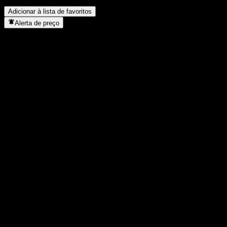
desdobro de ações?
▼
Adicionar à lista de favoritos
Alerta de preço