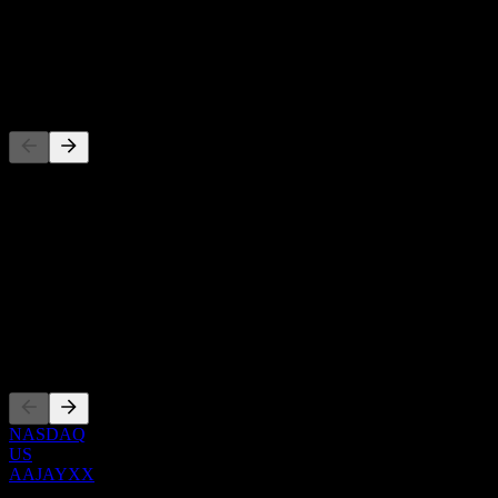
-
Dividendo
-
Concorrentes
Esta lista é uma análise baseada em eventos recentes do mercado.
Não é uma recomendação de investimento.
Sobre
Show more...
CEO
Listagens
NASDAQ
US
AAJAYXX