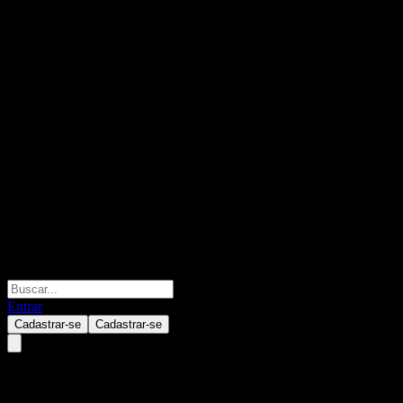
Entrar
Cadastrar-se
Cadastrar-se
Morgan Stanley Finance LLC