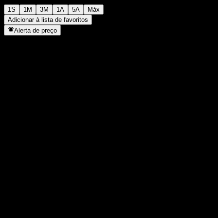
1S
1M
3M
1A
5A
Máx
Adicionar à lista de favoritos
Alerta de preço
Estatísticas
Máxima do dia
-
Mínima do dia
-
Máxima 52S
95,3
Mín 52S
78,33
Volume
-
Vol. médio
-
Cap. de mercado
0
P/L
-
Rendimento de dividendos