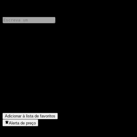
0 Comments
Compartilhe suas ideias
FAQ
Qual é o preço da ação da Morgan Stanley Finance LLC
Autocallable Snowball Worst Of Barrier Note AAJAYXX hoje?
▼
Qual é o símbolo da ação da Morgan Stanley Finance LLC
Autocallable Snowball Worst Of Barrier Note AAJAYXX?
▼
Em que setor está localizada a Morgan Stanley Finance LLC
Autocallable Snowball Worst Of Barrier Note AAJAYXX?
▼
Quando a Morgan Stanley Finance LLC Autocallable Snowball
Worst Of Barrier Note AAJAYXX concluiu o desdobro de ações?
▼
Adicionar à lista de favoritos
Alerta de preço