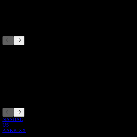
-
Dividendo
-
Concorrentes
Esta lista é uma análise baseada em eventos recentes do mercado.
Não é uma recomendação de investimento.
Sobre
Show more...
CEO
Listagens
NASDAQ
US
AAKKIXX