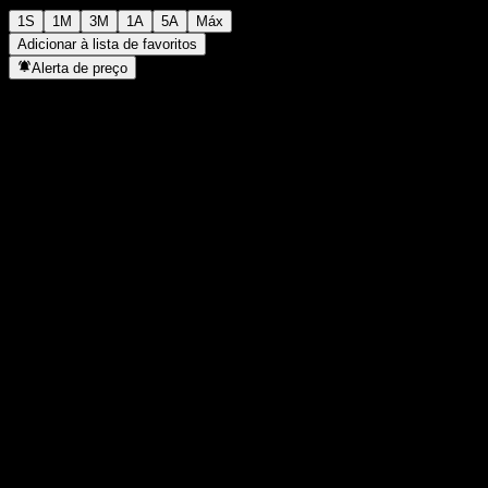
1S
1M
3M
1A
5A
Máx
Adicionar à lista de favoritos
Alerta de preço
Estatísticas
Máxima do dia
-
Mínima do dia
-
Máxima 52S
102,08
Mín 52S
85,51
Volume
-
Vol. médio
-
Cap. de mercado
0
P/L
-
Rendimento de dividendos