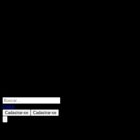
Entrar
Cadastrar-se
Cadastrar-se
Citigroup Global Markets