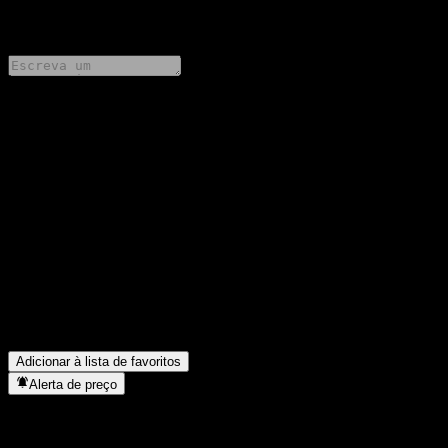
0 Comments
Compartilhe suas ideias
FAQ
Qual é o preço da ação da Citigroup Global Markets Point to
Point Worst Of Buffer Note AAKKIXX hoje?
▼
Qual é o símbolo da ação da Citigroup Global Markets Point to
Point Worst Of Buffer Note AAKKIXX?
▼
Em que setor está localizada a Citigroup Global Markets Point to
Point Worst Of Buffer Note AAKKIXX?
▼
Quando a Citigroup Global Markets Point to Point Worst Of
Buffer Note AAKKIXX concluiu o desdobro de ações?
▼
Adicionar à lista de favoritos
Alerta de preço