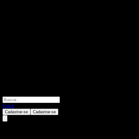
Entrar
Cadastrar-se
Cadastrar-se
UBS London Branch Capped