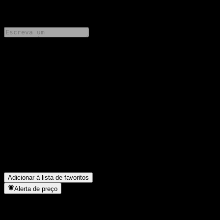
0 Comments
Compartilhe suas ideias
FAQ
Qual é o preço da ação da UBS London Branch Capped Point to
Point Buffer Note AANCFXX hoje?
▼
Qual é o símbolo da ação da UBS London Branch Capped Point
to Point Buffer Note AANCFXX?
▼
Em que setor está localizada a UBS London Branch Capped
Point to Point Buffer Note AANCFXX?
▼
Quando a UBS London Branch Capped Point to Point Buffer
Note AANCFXX concluiu o desdobro de ações?
▼
Adicionar à lista de favoritos
Alerta de preço