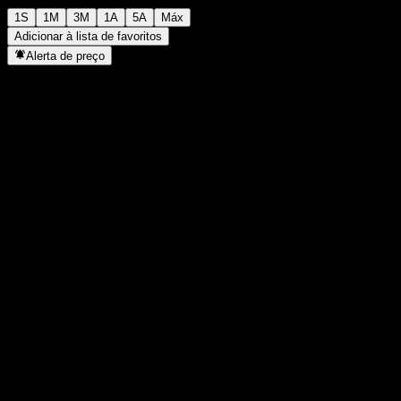
1S
1M
3M
1A
5A
Máx
Adicionar à lista de favoritos
Alerta de preço
Estatísticas
Máxima do dia
-
Mínima do dia
-
Máxima 52S
118,87
Mín 52S
108,09
Volume
-
Vol. médio
-
Cap. de mercado
0
P/L
-
Rendimento de dividendos