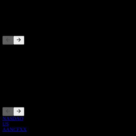
-
Dividendo
-
Concorrentes
Esta lista é uma análise baseada em eventos recentes do mercado.
Não é uma recomendação de investimento.
Sobre
Show more...
CEO
Listagens
NASDAQ
US
AANCFXX