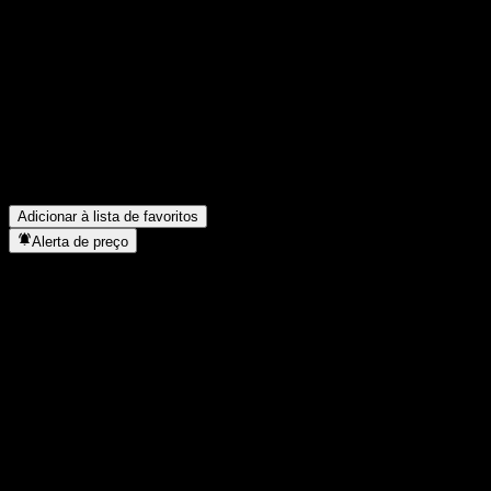
Compartilhe suas ideias
FAQ
Qual é o preço da ação da JPMorgan Chase Bank N.A. Point t
Qual é o símbolo da ação da JPMorgan Chase Bank N.A. Point
Em que setor está localizada a JPMorgan Chase Bank N.A. Poi
Quando a JPMorgan Chase Bank N.A. Point to Point CD AAPXKX
Adicionar à lista de favoritos
Alerta de preço