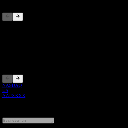
Concorrentes
Esta lista é uma análise baseada em eventos recentes do mercado. N
Sobre
Show more...
CEO
Listagens
NASDAQ
US
AAPXKXX
0 Comments