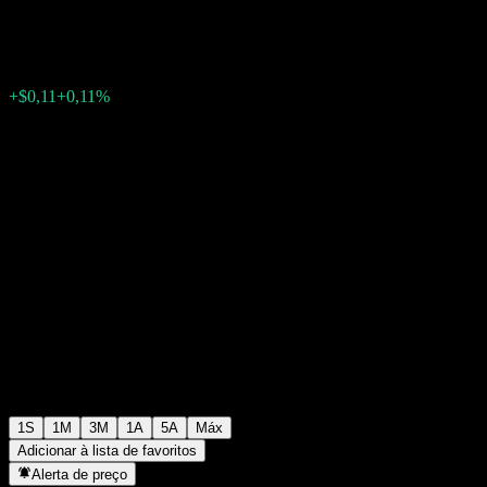
$103,63
0
+$0,11
+0,11%
Semana passada
1S
1M
3M
1A
5A
Máx
Adicionar à lista de favoritos
Alerta de preço