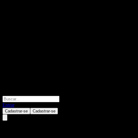
Entrar
Cadastrar-se
Cadastrar-se
JPMorgan Chase Bank N.A. Po