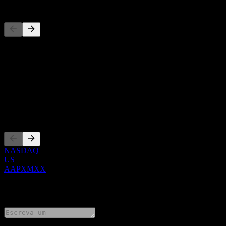
Concorrentes
Esta lista é uma análise baseada em eventos recentes do mercado. N
Sobre
Show more...
CEO
Listagens
NASDAQ
US
AAPXMXX
0 Comments