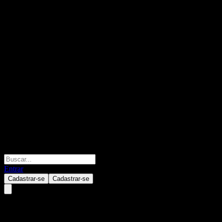
Entrar
Cadastrar-se
Cadastrar-se
Morgan Stanley Finance LLC P