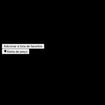
Compartilhe suas ideias
FAQ
Qual é o preço da ação da Morgan Stanley Finance LLC Point t
Qual é o símbolo da ação da Morgan Stanley Finance LLC Point
Em que setor está localizada a Morgan Stanley Finance LLC Po
Quando a Morgan Stanley Finance LLC Point to Point Worst Of
Adicionar à lista de favoritos
Alerta de preço