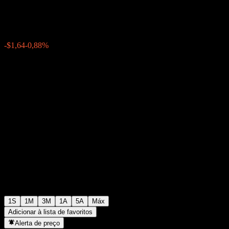
$184,33
0
-$1,64
-0,88%
Semana passada
1S
1M
3M
1A
5A
Máx
Adicionar à lista de favoritos
Alerta de preço