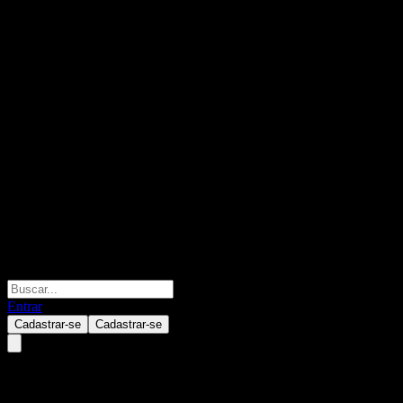
Entrar
Cadastrar-se
Cadastrar-se
Citigroup Global Markets