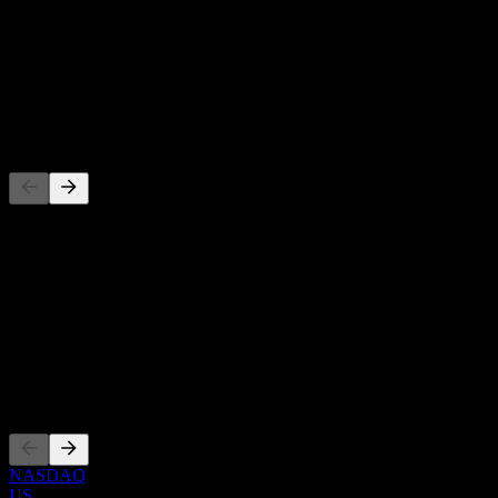
-
Rendimento de dividendos
-
Dividendo
-
Concorrentes
Esta lista é uma análise baseada em eventos recentes do mercado.
Não é uma recomendação de investimento.
Sobre
Show more...
CEO
Listagens
NASDAQ
US