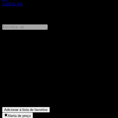
AARZLXX
0 Comments
Compartilhe suas ideias
FAQ
Qual é o preço da ação da Citigroup Global Markets Capped
Point to Point Fully Principally Protected Note AARZLX hoje?
▼
Qual é o símbolo da ação da Citigroup Global Markets Capped
Point to Point Fully Principally Protected Note AARZLX?
▼
Em que setor está localizada a Citigroup Global Markets Capped
Point to Point Fully Principally Protected Note AARZLX?
▼
Quando a Citigroup Global Markets Capped Point to Point Fully
Principally Protected Note AARZLX concluiu o desdobro de
ações?
▼
Adicionar à lista de favoritos
Alerta de preço