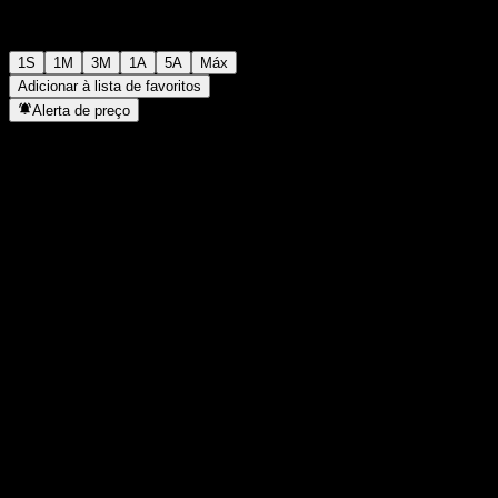
1S
1M
3M
1A
5A
Máx
Adicionar à lista de favoritos
Alerta de preço
Estatísticas
Máxima do dia
-
Mínima do dia
-
Máxima 52S
118,4
Mín 52S
108,95
Volume
-
Vol. médio
-
Cap. de mercado
0
P/L