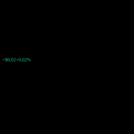
Capped Point to Point Fully
Principally Protected Note
AARZLX
$118,40
0
+$0,02
+0,02%
Semana passada