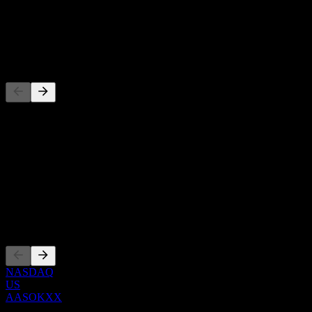
-
Dividendo
-
Concorrentes
Esta lista é uma análise baseada em eventos recentes do mercado.
Não é uma recomendação de investimento.
Sobre
Show more...
CEO
Listagens
NASDAQ
US
AASOKXX