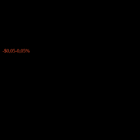
To Floating Fully Principally
Protected Note AASOKXX
$97,65
0
-$0,05
-0,05%
Semana passada