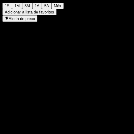
1S
1M
3M
1A
5A
Máx
Adicionar à lista de favoritos
Alerta de preço
Estatísticas
Máxima do dia
-
Mínima do dia
-
Máxima 52S
97,8
Mín 52S
97
Volume
-
Vol. médio
-
Cap. de mercado
0
P/L
-
Rendimento de dividendos