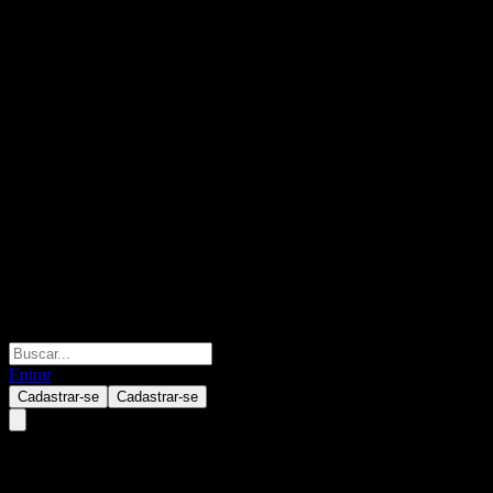
Entrar
Cadastrar-se
Cadastrar-se
Wells Fargo & Company Fixed