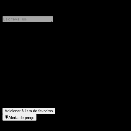
0 Comments
Compartilhe suas ideias
FAQ
Qual é o preço da ação da Wells Fargo & Company Fixed To
Floating Fully Principally Protected Note AASOKXX hoje?
▼
Qual é o símbolo da ação da Wells Fargo & Company Fixed To
Floating Fully Principally Protected Note AASOKXX?
▼
Em que setor está localizada a Wells Fargo & Company Fixed To
Floating Fully Principally Protected Note AASOKXX?
▼
Quando a Wells Fargo & Company Fixed To Floating Fully
Principally Protected Note AASOKXX concluiu o desdobro de
ações?
▼
Adicionar à lista de favoritos
Alerta de preço