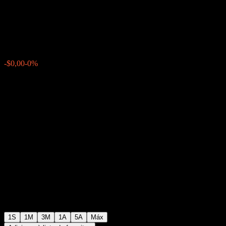
Point to Point CD AATEAXX
$99,46
0
-$0,00
-0%
Semana passada
1S
1M
3M
1A
5A
Máx