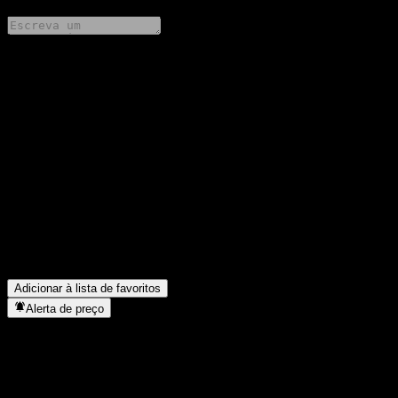
Compartilhe suas ideias
FAQ
Qual é o preço da ação da Goldman Sachs Bank USA Point to
Point CD AATEAXX hoje?
▼
Qual é o símbolo da ação da Goldman Sachs Bank USA Point to
Point CD AATEAXX?
▼
Em que setor está localizada a Goldman Sachs Bank USA Point
to Point CD AATEAXX?
▼
Quando a Goldman Sachs Bank USA Point to Point CD
AATEAXX concluiu o desdobro de ações?
▼
Adicionar à lista de favoritos
Alerta de preço