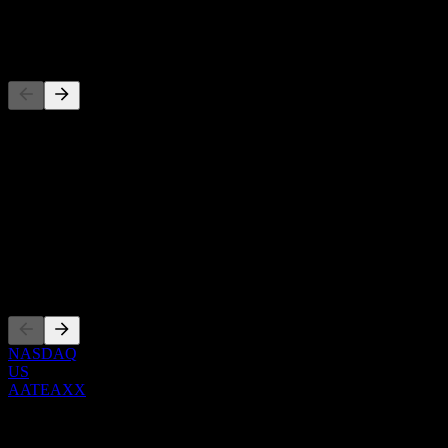
-
Concorrentes
Esta lista é uma análise baseada em eventos recentes do mercado.
Não é uma recomendação de investimento.
Sobre
Show more...
CEO
Listagens
NASDAQ
US
AATEAXX
0 Comments