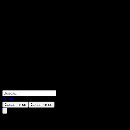
Entrar
Cadastrar-se
Cadastrar-se
Goldman Sachs Bank USA