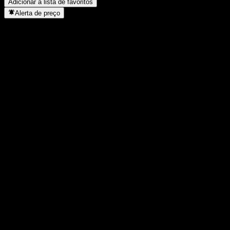
Adicionar à lista de favoritos
Alerta de preço
Estatísticas
Máxima do dia
-
Mínima do dia
-
Máxima 52S
99,46
Mín 52S
99,37
Volume
-
Vol. médio
-
Cap. de mercado
0
P/L
-
Rendimento de dividendos
-
Dividendo