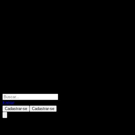
Entrar
Cadastrar-se
Cadastrar-se
JPMorgan Chase Bank N.A.