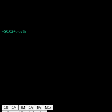
Point to Point CD AATYCXX
$94,99
0
+$0,02
+0,02%
Semana passada
1S
1M
3M
1A
5A
Máx