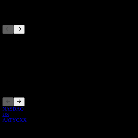
-
Concorrentes
Esta lista é uma análise baseada em eventos recentes do mercado.
Não é uma recomendação de investimento.
Sobre
Show more...
CEO
Listagens
NASDAQ
US
AATYCXX
0 Comments