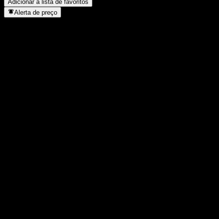
Adicionar à lista de favoritos
Alerta de preço
Estatísticas
Máxima do dia
-
Mínima do dia
-
Máxima 52S
94,99
Mín 52S
91,35
Volume
-
Vol. médio
-
Cap. de mercado
0
P/L
-
Rendimento de dividendos
-
Dividendo