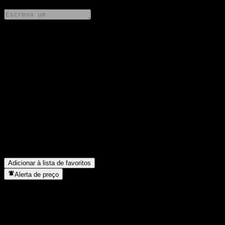
Compartilhe suas ideias
FAQ
Qual é o preço da ação da JPMorgan Chase Bank N.A. Point to
Point CD AATYCXX hoje?
▼
Qual é o símbolo da ação da JPMorgan Chase Bank N.A. Point
to Point CD AATYCXX?
▼
Em que setor está localizada a JPMorgan Chase Bank N.A. Point
to Point CD AATYCXX?
▼
Quando a JPMorgan Chase Bank N.A. Point to Point CD
AATYCXX concluiu o desdobro de ações?
▼
Adicionar à lista de favoritos
Alerta de preço