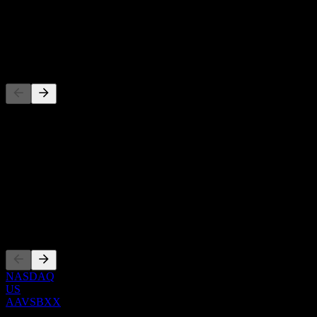
-
Dividendo
-
Concorrentes
Esta lista é uma análise baseada em eventos recentes do mercado.
Não é uma recomendação de investimento.
Sobre
Show more...
CEO
Listagens
NASDAQ
US
AAVSBXX