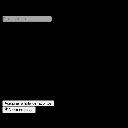
0 Comments
Compartilhe suas ideias
FAQ
Qual é o preço da ação da BofA Finance LLC Capped Point to
Point Buffer Note AAVSBXX hoje?
▼
Qual é o símbolo da ação da BofA Finance LLC Capped Point to
Point Buffer Note AAVSBXX?
▼
Em que setor está localizada a BofA Finance LLC Capped Point
to Point Buffer Note AAVSBXX?
▼
Quando a BofA Finance LLC Capped Point to Point Buffer Note
AAVSBXX concluiu o desdobro de ações?
▼
Adicionar à lista de favoritos
Alerta de preço