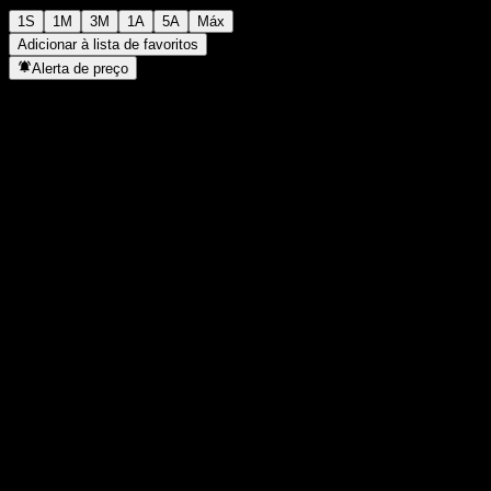
1S
1M
3M
1A
5A
Máx
Adicionar à lista de favoritos
Alerta de preço
Estatísticas
Máxima do dia
-
Mínima do dia
-
Máxima 52S
113,65
Mín 52S
103,59
Volume
-
Vol. médio
-
Cap. de mercado
0
P/L
-
Rendimento de dividendos