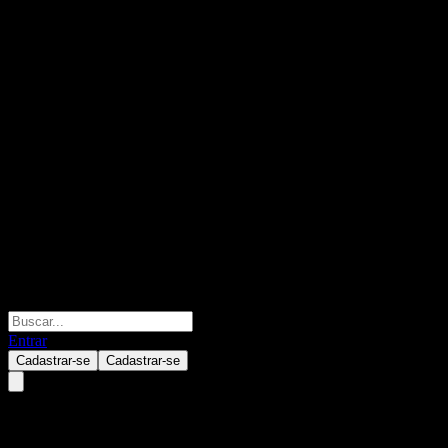
Entrar
Cadastrar-se
Cadastrar-se
BofA Finance LLC Capped