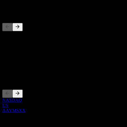
-
Concorrentes
Esta lista é uma análise baseada em eventos recentes do mercado.
Não é uma recomendação de investimento.
Sobre
Show more...
CEO
Listagens
NASDAQ
US
AAYMSXX
0 Comments