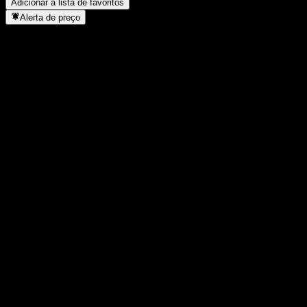
Adicionar à lista de favoritos
Alerta de preço
Estatísticas
Máxima do dia
-
Mínima do dia
-
Máxima 52S
112,24
Mín 52S
103,51
Volume
-
Vol. médio
-
Cap. de mercado
0
P/L
-
Rendimento de dividendos
-
Dividendo