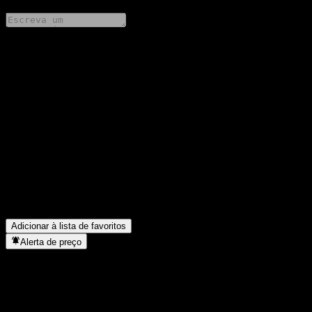
Compartilhe suas ideias
FAQ
Qual é o preço da ação da HSBC USA Capped Point to Point
Buffer Note AAYMSXX hoje?
▼
Qual é o símbolo da ação da HSBC USA Capped Point to Point
Buffer Note AAYMSXX?
▼
Em que setor está localizada a HSBC USA Capped Point to Point
Buffer Note AAYMSXX?
▼
Quando a HSBC USA Capped Point to Point Buffer Note
AAYMSXX concluiu o desdobro de ações?
▼
Adicionar à lista de favoritos
Alerta de preço