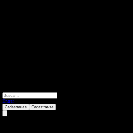
Entrar
Cadastrar-se
Cadastrar-se
HSBC USA Capped Point to