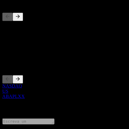
Concorrentes
Esta lista é uma análise baseada em eventos recentes do mercado. N
Sobre
Show more...
CEO
Listagens
NASDAQ
US
ABAPLXX
0 Comments