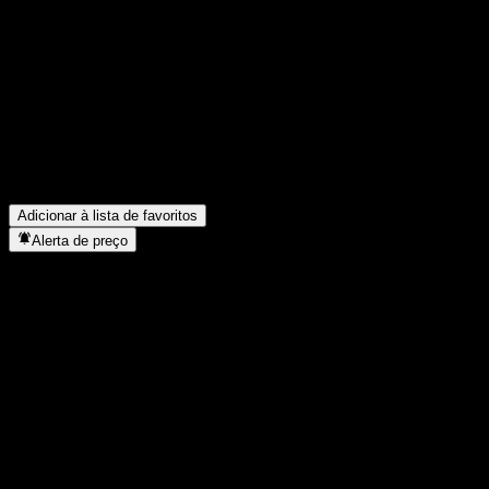
Compartilhe suas ideias
FAQ
Qual é o preço da ação da HSBC Bank USA N.A. Point to Poin
Qual é o símbolo da ação da HSBC Bank USA N.A. Point to P
Em que setor está localizada a HSBC Bank USA N.A. Point to
Quando a HSBC Bank USA N.A. Point to Point CD With Averag
Adicionar à lista de favoritos
Alerta de preço