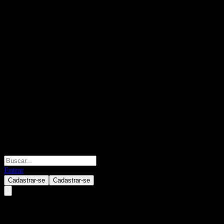
Entrar
Cadastrar-se
Cadastrar-se
HSBC Bank USA N.A. Point to