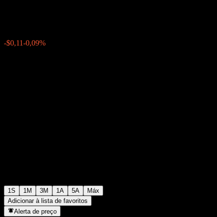
$127,24
0
-$0,11
-0,09%
Semana passada
1S
1M
3M
1A
5A
Máx
Adicionar à lista de favoritos
Alerta de preço