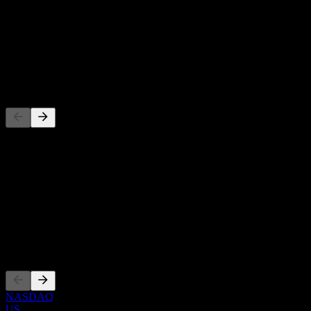
-
Rendimento de dividendos
-
Dividendo
-
Concorrentes
Esta lista é uma análise baseada em eventos recentes do mercado.
Não é uma recomendação de investimento.
Sobre
Show more...
CEO
Listagens
NASDAQ
US