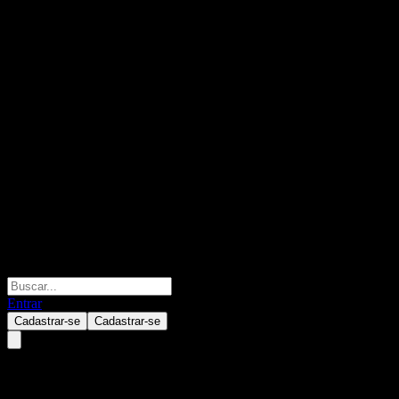
Entrar
Cadastrar-se
Cadastrar-se
UBS London Branch