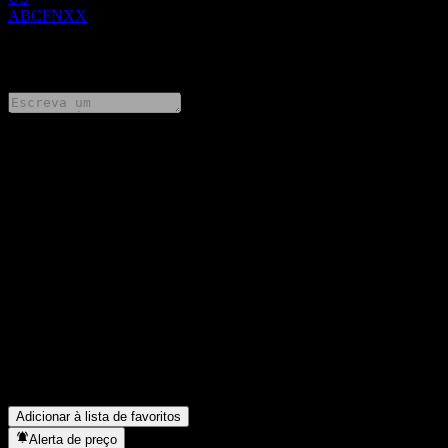
ABCFNXX
0 Comments
Compartilhe suas ideias
FAQ
Qual é o preço da ação da UBS London Branch Autocallable
Contingent Interest Worst Of Barrier Note ABCFNXX hoje?
▼
Qual é o símbolo da ação da UBS London Branch Autocallable
Contingent Interest Worst Of Barrier Note ABCFNXX?
▼
Em que setor está localizada a UBS London Branch Autocallable
Contingent Interest Worst Of Barrier Note ABCFNXX?
▼
Quando a UBS London Branch Autocallable Contingent Interest
Worst Of Barrier Note ABCFNXX concluiu o desdobro de ações?
▼
Adicionar à lista de favoritos
Alerta de preço