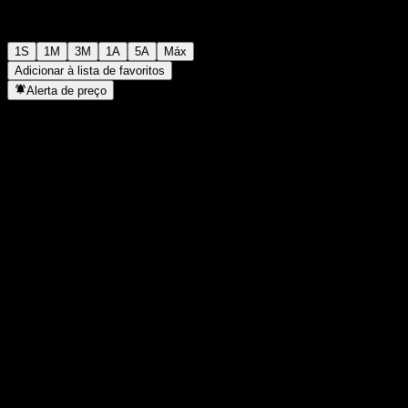
1S
1M
3M
1A
5A
Máx
Adicionar à lista de favoritos
Alerta de preço
Estatísticas
Máxima do dia
-
Mínima do dia
-
Máxima 52S
98,89
Mín 52S
96,32
Volume
-
Vol. médio
-
Cap. de mercado
0
P/L