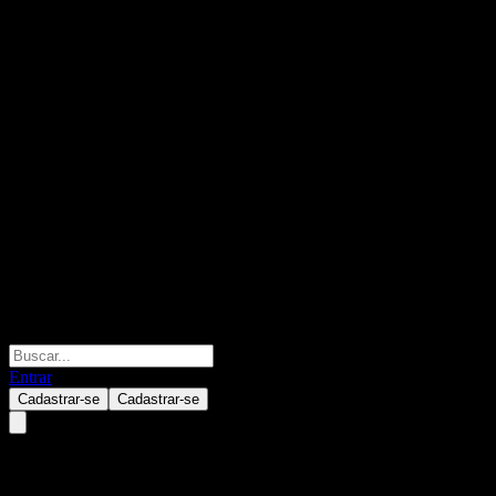
Entrar
Cadastrar-se
Cadastrar-se
BofA Finance LLC