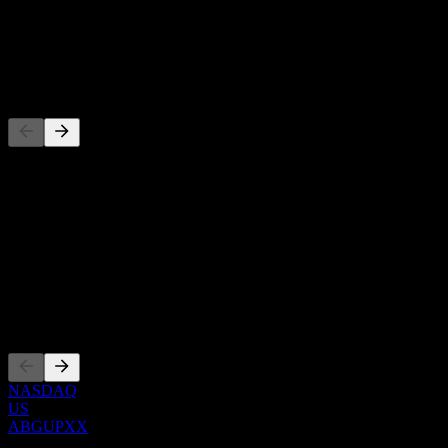
-
Dividendo
-
Concorrentes
Esta lista é uma análise baseada em eventos recentes do mercado.
Não é uma recomendação de investimento.
Sobre
Show more...
CEO
Listagens
NASDAQ
US
ABGUPXX