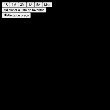
1S
1M
3M
1A
5A
Máx
Adicionar à lista de favoritos
Alerta de preço
Estatísticas
Máxima do dia
-
Mínima do dia
-
Máxima 52S
108,53
Mín 52S
96,39
Volume
-
Vol. médio
-
Cap. de mercado
0
P/L
-
Rendimento de dividendos