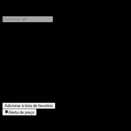
0 Comments
Compartilhe suas ideias
FAQ
Qual é o preço da ação da BofA Finance LLC Autocallable Point
to Point Barrier Note ABGUPXX hoje?
▼
Qual é o símbolo da ação da BofA Finance LLC Autocallable
Point to Point Barrier Note ABGUPXX?
▼
Em que setor está localizada a BofA Finance LLC Autocallable
Point to Point Barrier Note ABGUPXX?
▼
Quando a BofA Finance LLC Autocallable Point to Point Barrier
Note ABGUPXX concluiu o desdobro de ações?
▼
Adicionar à lista de favoritos
Alerta de preço