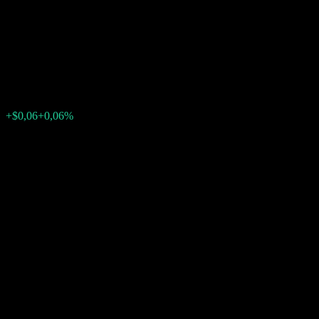
Autocallable Point to Point
Barrier Note ABGUPXX
$108,53
0
+$0,06
+0,06%
Semana passada