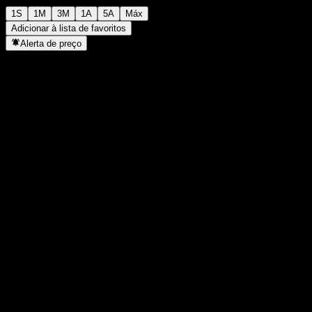
1S
1M
3M
1A
5A
Máx
Adicionar à lista de favoritos
Alerta de preço
Estatísticas
Máxima do dia
-
Mínima do dia
-
Máxima 52S
100,74
Mín 52S
91,74
Volume
-
Vol. médio
-
Cap. de mercado
0
P/L
-
Rendimento de dividendos