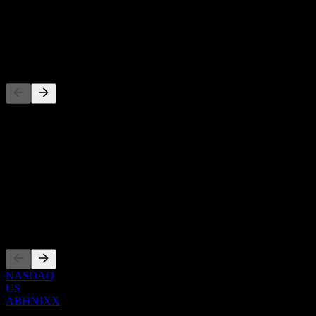
-
Dividendo
-
Concorrentes
Esta lista é uma análise baseada em eventos recentes do mercado.
Não é uma recomendação de investimento.
Sobre
Show more...
CEO
Listagens
NASDAQ
US
ABHNJXX