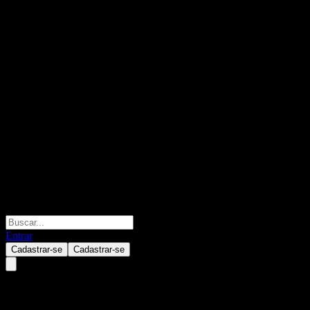
Entrar
Cadastrar-se
Cadastrar-se
Bank of Montreal Autocallable