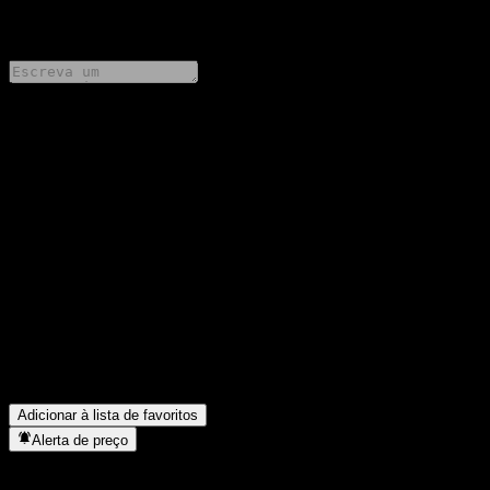
0 Comments
Compartilhe suas ideias
FAQ
Qual é o preço da ação da Bank of Montreal Autocallable
Contingent Interest Worst Of Barrier Note ABHNJXX hoje?
▼
Qual é o símbolo da ação da Bank of Montreal Autocallable
Contingent Interest Worst Of Barrier Note ABHNJXX?
▼
Em que setor está localizada a Bank of Montreal Autocallable
Contingent Interest Worst Of Barrier Note ABHNJXX?
▼
Quando a Bank of Montreal Autocallable Contingent Interest
Worst Of Barrier Note ABHNJXX concluiu o desdobro de ações?
▼
Adicionar à lista de favoritos
Alerta de preço