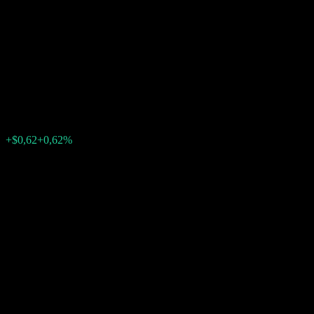
Autocallable Contingent
Interest Barrier Note With
Coupon Memory ABM
$100,54
0
+$0,62
+0,62%
Semana passada