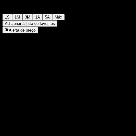
1S
1M
3M
1A
5A
Máx
Adicionar à lista de favoritos
Alerta de preço
Estatísticas
Máxima do dia
-
Mínima do dia
-
Máxima 52S
100,83
Mín 52S
77,88
Volume
-
Vol. médio
-
Cap. de mercado
0
P/L