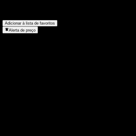
Memory ABM?
▼
Quando a Credit Suisse London Branch Autocallable Contingent
Interest Barrier Note With Coupon Memory ABM concluiu o
desdobro de ações?
▼
Adicionar à lista de favoritos
Alerta de preço