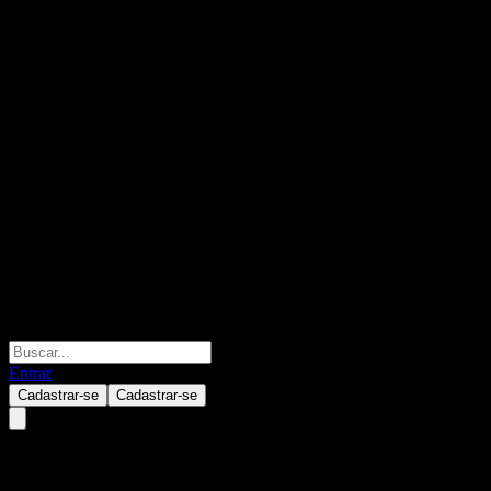
Entrar
Cadastrar-se
Cadastrar-se
Credit Suisse London Branch