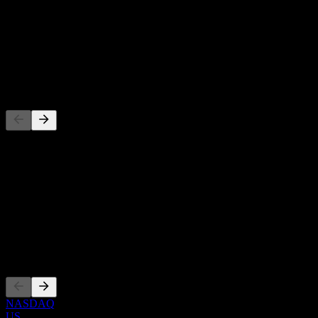
-
Rendimento de dividendos
-
Dividendo
-
Concorrentes
Esta lista é uma análise baseada em eventos recentes do mercado.
Não é uma recomendação de investimento.
Sobre
Show more...
CEO
Listagens
NASDAQ
US