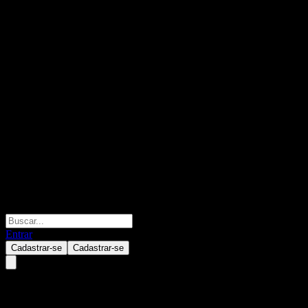
Entrar
Cadastrar-se
Cadastrar-se
GS Finance Capped Dual