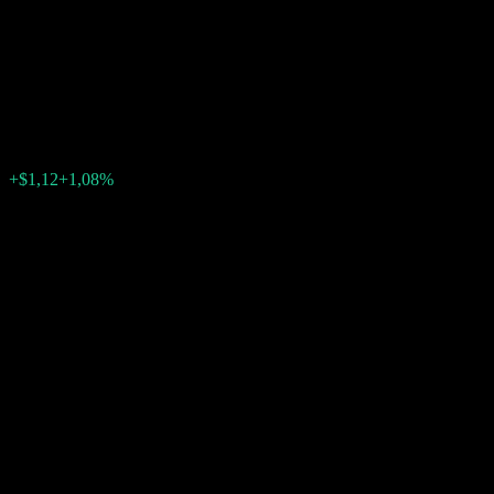
Directional Worst Of Buffer
Note ABNGLXX
$104,47
0
+$1,12
+1,08%
Semana passada