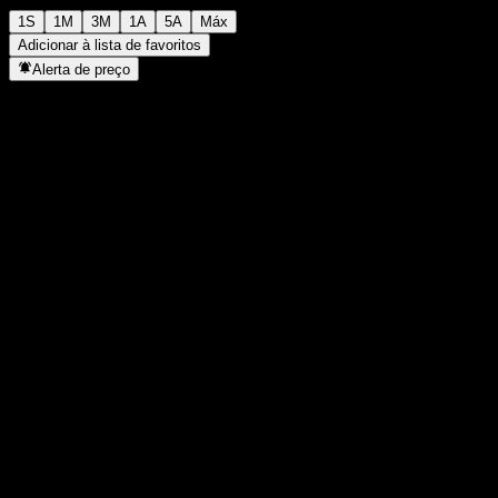
1S
1M
3M
1A
5A
Máx
Adicionar à lista de favoritos
Alerta de preço
Estatísticas
Máxima do dia
-
Mínima do dia
-
Máxima 52S
105,81
Mín 52S
80,22
Volume
-
Vol. médio
-
Cap. de mercado
0
P/L
-
Rendimento de dividendos