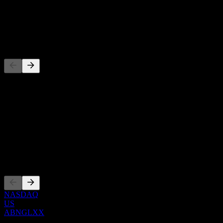
-
Dividendo
-
Concorrentes
Esta lista é uma análise baseada em eventos recentes do mercado.
Não é uma recomendação de investimento.
Sobre
Show more...
CEO
Listagens
NASDAQ
US
ABNGLXX