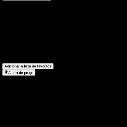
Compartilhe suas ideias
FAQ
Qual é o preço da ação da ABXIYXX hoje?
▼
Qual é o símbolo da ação da ABXIYXX?
▼
O preço da ação da ABXIYXX está subindo?
▼
Em que setor está localizada a ABXIYXX?
▼
Quando a ABXIYXX concluiu o desdobro de ações?
▼
Adicionar à lista de favoritos
Alerta de preço