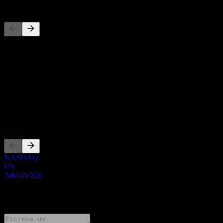
Concorrentes
Esta lista é uma análise baseada em eventos recentes do mercado.
Não é uma recomendação de investimento.
Sobre
Show more...
CEO
Listagens
NASDAQ
US
ABXIYXX
0 Comments