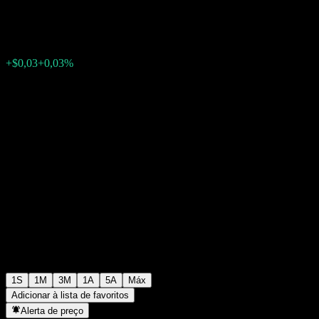
$99,88
0
+$0,03
+0,03%
Semana passada
1S
1M
3M
1A
5A
Máx
Adicionar à lista de favoritos
Alerta de preço