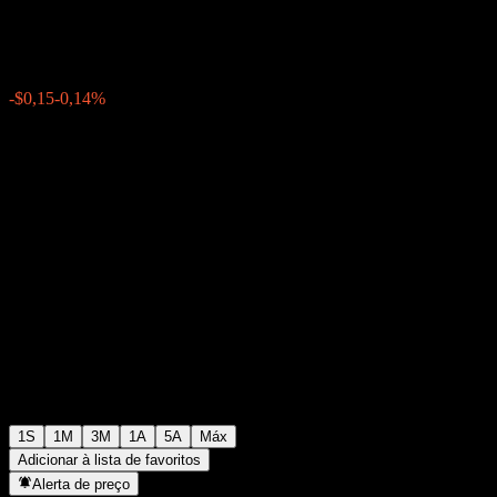
$110,82
0
-$0,15
-0,14%
Semana passada
1S
1M
3M
1A
5A
Máx
Adicionar à lista de favoritos
Alerta de preço