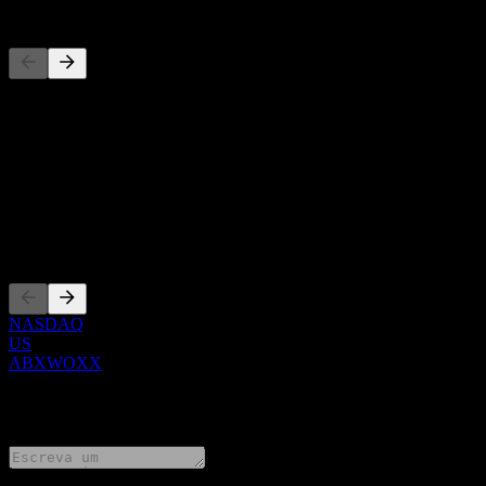
Concorrentes
Esta lista é uma análise baseada em eventos recentes do mercado. N
Sobre
Show more...
CEO
Listagens
NASDAQ
US
ABXWOXX
0 Comments