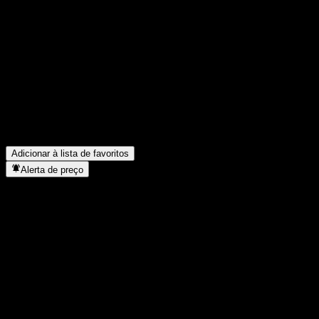
Compartilhe suas ideias
FAQ
Qual é o preço da ação da GS Finance Capped Point to Point 
Qual é o símbolo da ação da GS Finance Capped Point to Poin
O preço da ação da GS Finance Capped Point to Point Buffer 
Em que setor está localizada a GS Finance Capped Point to Po
Quando a GS Finance Capped Point to Point Buffer Note ABXWO
Adicionar à lista de favoritos
Alerta de preço