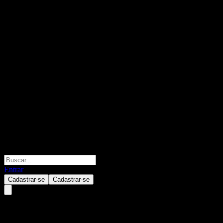
Entrar
Cadastrar-se
Cadastrar-se
GS Finance Capped Point to 