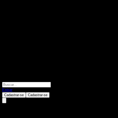
Entrar
Cadastrar-se
Cadastrar-se
JPMorgan Chase Financial