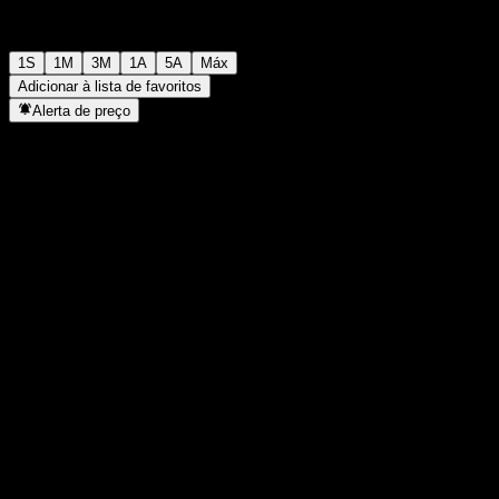
1S
1M
3M
1A
5A
Máx
Adicionar à lista de favoritos
Alerta de preço
Estatísticas
Máxima do dia
-
Mínima do dia
-
Máxima 52S
106,86
Mín 52S
99,15
Volume
-
Vol. médio
-
Cap. de mercado
0
P/L