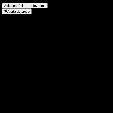
concluiu o desdobro de ações?
▼
Adicionar à lista de favoritos
Alerta de preço