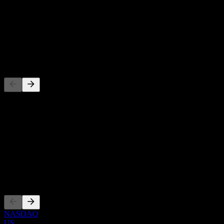
-
Rendimento de dividendos
-
Dividendo
-
Concorrentes
Esta lista é uma análise baseada em eventos recentes do mercado.
Não é uma recomendação de investimento.
Sobre
Show more...
CEO
Listagens
NASDAQ
US