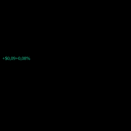
Company LLC Capped Point
to Point Partially Principally
Protected Note ACBCTXX
$106,86
0
+$0,09
+0,08%
Semana passada