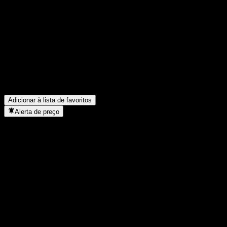
Compartilhe suas ideias
FAQ
Qual é o preço da ação da Citigroup Global Markets Dual Direc
Qual é o símbolo da ação da Citigroup Global Markets Dual Dir
Em que setor está localizada a Citigroup Global Markets Dual D
Quando a Citigroup Global Markets Dual Directional Barrier No
Adicionar à lista de favoritos
Alerta de preço