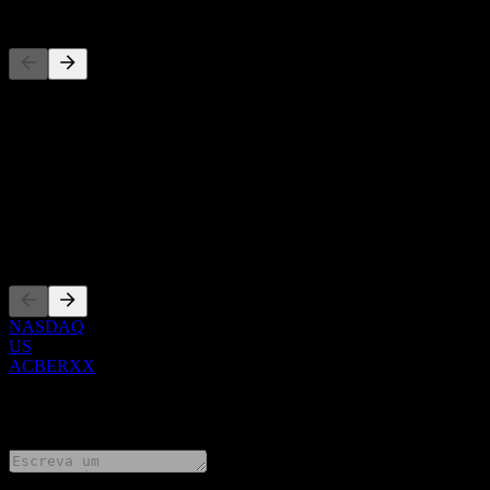
Concorrentes
Esta lista é uma análise baseada em eventos recentes do mercado. N
Sobre
Show more...
CEO
Listagens
NASDAQ
US
ACBERXX
0 Comments