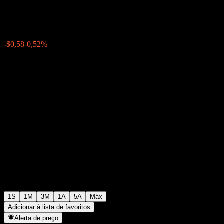
$110,26
0
-$0,58
-0,52%
Semana passada
1S
1M
3M
1A
5A
Máx
Adicionar à lista de favoritos
Alerta de preço