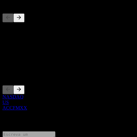
Concorrentes
Esta lista é uma análise baseada em eventos recentes do mercado.
Não é uma recomendação de investimento.
Sobre
Show more...
CEO
Listagens
NASDAQ
US
ACCFMXX
0 Comments