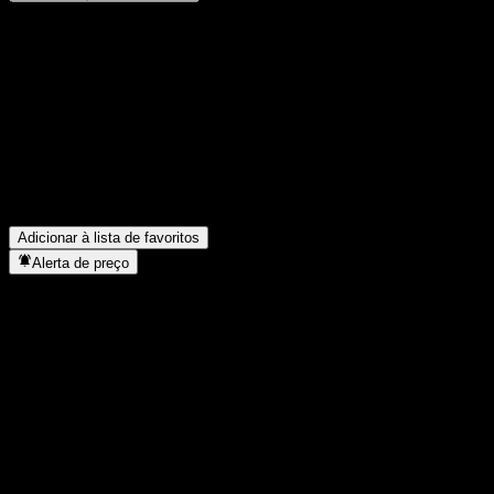
Compartilhe suas ideias
FAQ
Qual é o preço da ação da ACCFMXX hoje?
▼
Qual é o símbolo da ação da ACCFMXX?
▼
Em que setor está localizada a ACCFMXX?
▼
Quando a ACCFMXX concluiu o desdobro de ações?
▼
Adicionar à lista de favoritos
Alerta de preço