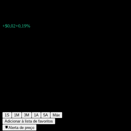
$10,30
0
+$0,02
+0,19%
Semana passada
1S
1M
3M
1A
5A
Máx
Adicionar à lista de favoritos
Alerta de preço