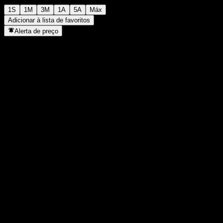
1S
1M
3M
1A
5A
Máx
Adicionar à lista de favoritos
Alerta de preço
Estatísticas
Máxima do dia
-
Mínima do dia
-
Máxima 52S
101,46
Mín 52S
90,05
Volume
-
Vol. médio
-
Cap. de mercado
0
P/L
-
Rendimento de dividendos