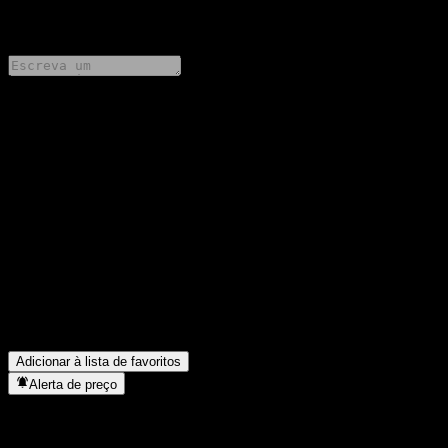
0 Comments
Compartilhe suas ideias
FAQ
Qual é o preço da ação da HSBC Bank USA N.A. Autocallable
Point to Point Worst Of CD ACEBWXX hoje?
▼
Qual é o símbolo da ação da HSBC Bank USA N.A.
Autocallable Point to Point Worst Of CD ACEBWXX?
▼
Em que setor está localizada a HSBC Bank USA N.A.
Autocallable Point to Point Worst Of CD ACEBWXX?
▼
Quando a HSBC Bank USA N.A. Autocallable Point to Point
Worst Of CD ACEBWXX concluiu o desdobro de ações?
▼
Adicionar à lista de favoritos
Alerta de preço