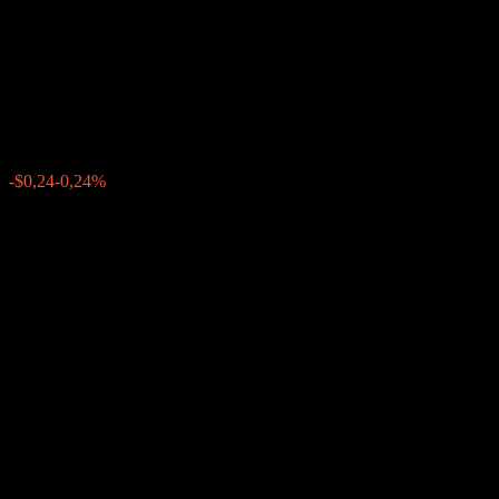
Autocallable Point to Point
Worst Of CD ACEBWXX
$99,92
0
-$0,24
-0,24%
Semana passada