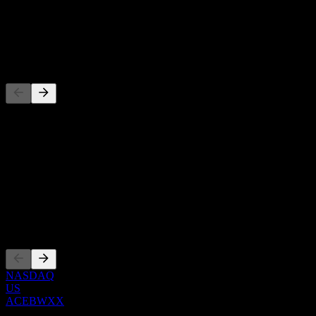
-
Dividendo
-
Concorrentes
Esta lista é uma análise baseada em eventos recentes do mercado.
Não é uma recomendação de investimento.
Sobre
Show more...
CEO
Listagens
NASDAQ
US
ACEBWXX