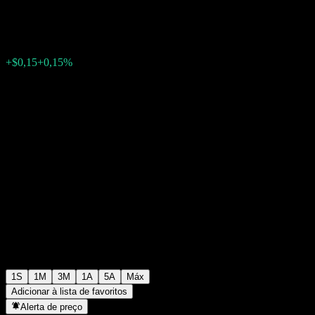
$99,14
0
+$0,15
+0,15%
Semana passada
1S
1M
3M
1A
5A
Máx
Adicionar à lista de favoritos
Alerta de preço