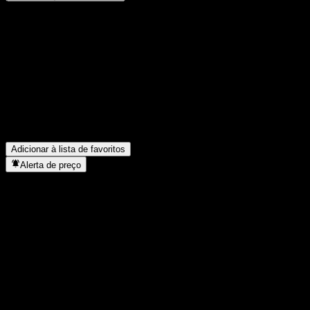
Compartilhe suas ideias
FAQ
Qual é o preço da ação da ACGOCXX hoje?
▼
Qual é o símbolo da ação da ACGOCXX?
▼
Em que setor está localizada a ACGOCXX?
▼
Quando a ACGOCXX concluiu o desdobro de ações?
▼
Adicionar à lista de favoritos
Alerta de preço