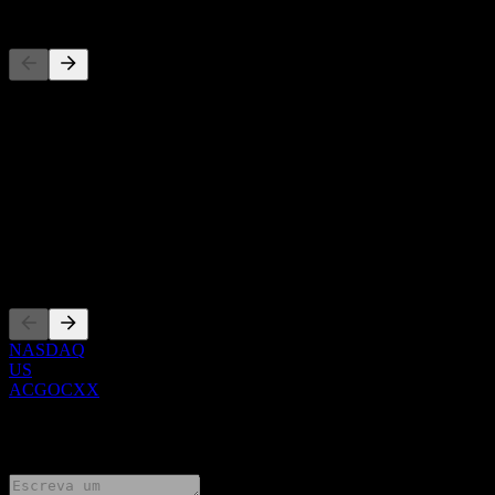
Concorrentes
Esta lista é uma análise baseada em eventos recentes do mercado.
Não é uma recomendação de investimento.
Sobre
Show more...
CEO
Listagens
NASDAQ
US
ACGOCXX
0 Comments